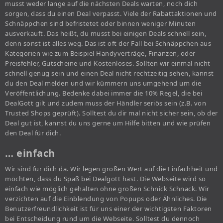
musst weder lange auf die nächsten Deals warten, noch dich
sorgen, dass du einen Deal verpasst. Viele der Rabattaktionen und
Schnäppchen sind befristetet oder binnen weniger Minuten
ausverkauft. Das heißt, du musst bei einigen Deals schnell sein,
denn sonst ist alles weg. Das ist oft der Fall bei Schnäppchen aus
Kategorien wie zum Beispiel Handyverträge, Finanzen, oder
Preisfehler, Gutscheine und Kostenloses. Sollten wir einmal nicht
schnell genug sein und einen Deal nicht rechtzeitig sehen, kannst
du den Deal melden und wir kümmern uns umgehend um die
Veröffentlichung. Bedenke dabei immer die 10% Regel, die bei
DealGott gilt und zudem muss der Händler seriös sein (z.B. von
Trusted Shops geprüft). Solltest du dir mal nicht sicher sein, ob der
Deal gut ist, kannst du uns gerne um Hilfe bitten und wie prüfen
den Deal für dich.
… einfach
Wir sind für dich da. Wir legen großen Wert auf die Einfachheit und
möchten, dass du Spaß bei Dealgott hast. Die Webseite wird so
einfach wie möglich gehalten ohne großen Schnick Schnack. Wir
verzichten auf die Einblendung von Popups oder Ähnliches. Die
Benutzerfreundlichkeit ist für uns einer der wichtigsten Faktoren
bei Entscheidung rund um die Webseite. Solltest du dennoch