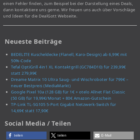
einen Fehler finden, zum Beispiel bei der Darstellung eines Deals,
dann kontaktiere uns gerne. Wir freuen uns auch über Vorschläge
und Ideen für die DealGott Webseite.
Neueste Beiträge
BEDELITE Kuscheldecke (Flanell, Karo-Design) ab 6,99€ mit
50%-Code
Tefal OptiGrill 4in1 XL Kontaktgrill (GC784D10) für 239,99€
statt 279,99€
Dreame Matrix 10 Ultra Saug- und Wischroboter für 799€ –
neuer Bestpreis (MediaMarkt)
Google Pixel 10a (128 GB) für 1€ + otelo Allnet Flat Classic
(50 GB) für 19,99€/Monat + 80€ Amazon-Gutschein
TP-Link TL-SG105 5-Port Gigabit Netzwerk-Switch für
14,69€ statt 17,90€
Social Media / Teilen
teilen
teilen
E-Mail