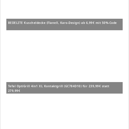
BEDELITE Kuscheldecke (Flanell, Karo-Design) ab 6,99€ mit 50%-Code
Tefal OptiGrill 4in1 XL Kontaktgrill (GC784D10) für 239,99€ statt
279,99€