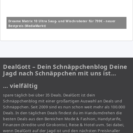
Dreame Matrix 10 Ultra Saug- und Wischroboter für 799€ - neuer
Bestpreis (MediaMarkt)
DealGott – Dein Schnäppchenblog Deine
Jagd nach Schnäppchen mit uns ist…
… vielfältig
spare täglich bei über 35 Deals. DealGott ist dein
Schnäppchenblog mit einer großartigen Auswahl an Deals und
Schnäppchen. Seit 2009 sind es nun schon weit mehr als 100.000
Deals. In den täglichen Deals findest du im Handumdrehen die
besten Deals aus den Bereichen Mode & Fashion, Handytarife,
Finanzen (Kredite und Girokonto), Reise & Hotel uvm. Sei dabei,
wenn DealGott auf der Jagd ist und den nächsten Preisknaller