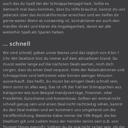
auch das du Spaß bei der Schnäppchenjagd hast. Sollte es
dennoch mal dazu kommen, dass Du Hilfe brauchst, kannst du uns
jederzeit über das Kontaktformular erreichen und wir helfen dir
gerne weiter. Wenn es notwendig ist, kontaktieren wir auch den
Händler direkt und klären die Angelegenheit, damit wir alle
weiterhin Spaß am Sparen haben.
… schnell
Wir sind schnell, geben unser Bestes und das täglich von 8 bis 1
Uhr. Mit DealGott bist du immer auf dem aktuellsten Stand. Du
musst weder lange auf die nächsten Deals warten, noch dich
sorgen, dass du einen Deal verpasst. Viele der Rabattaktionen und
Schnäppchen sind befristetet oder binnen weniger Minuten
ausverkauft. Das heißt, du musst bei einigen Deals schnell sein,
denn sonst ist alles weg. Das ist oft der Fall bei Schnäppchen aus
Kategorien wie zum Beispiel Handyverträge, Finanzen, oder
Preisfehler, Gutscheine und Kostenloses. Sollten wir einmal nicht
schnell genug sein und einen Deal nicht rechtzeitig sehen, kannst
du den Deal melden und wir kümmern uns umgehend um die
Veröffentlichung. Bedenke dabei immer die 10% Regel, die bei
DealGott gilt und zudem muss der Händler seriös sein (z.B. von
Trusted Shops geprüft). Solltest du dir mal nicht sicher sein, ob der