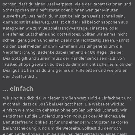
sorgen, dass du einen Deal verpasst. Viele der Rabattaktionen und
Schnäppchen sind befristetet oder binnen weniger Minuten
ausverkauft. Das heißt, du musst bei einigen Deals schnell sein,
denn sonst ist alles weg. Das ist oft der Fall bei Schnäppchen aus
Kategorien wie zum Beispiel Handyverträge, Finanzen, oder
Preisfehler, Gutscheine und Kostenloses. Sollten wir einmal nicht
schnell genug sein und einen Deal nicht rechtzeitig sehen, kannst
du den Deal melden und wir kümmern uns umgehend um die
Veröffentlichung. Bedenke dabei immer die 10% Regel, die bei
DealGott gilt und zudem muss der Händler seriös sein (z.B. von
Trusted Shops geprüft). Solltest du dir mal nicht sicher sein, ob der
Deal gut ist, kannst du uns gerne um Hilfe bitten und wie prüfen
den Deal für dich.
… einfach
Wir sind für dich da. Wir legen großen Wert auf die Einfachheit und
möchten, dass du Spaß bei Dealgott hast. Die Webseite wird so
einfach wie möglich gehalten ohne großen Schnick Schnack. Wir
verzichten auf die Einblendung von Popups oder Ähnliches. Die
Benutzerfreundlichkeit ist für uns einer der wichtigsten Faktoren
bei Entscheidung rund um die Webseite. Solltest du dennoch
einen Fehler finden, zum Beispiel bei der Darstellung eines Deals,