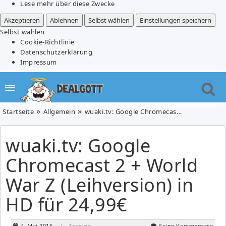
Lese mehr über diese Zwecke
Akzeptieren
Ablehnen
Selbst wählen
Einstellungen speichern
Selbst wählen
Cookie-Richtlinie
Datenschutzerklärung
Impressum
Startseite
Allgemein
wuaki.tv: Google Chromecast 2 + World War Z (Leihversion) in HD für 24,99€
wuaki.tv: Google
Chromecast 2 + World
War Z (Leihversion) in
HD für 24,99€
4. Mai 2016
| Anzeige
Keine Kommentare