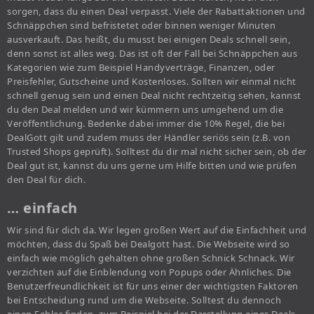
sorgen, dass du einen Deal verpasst. Viele der Rabattaktionen und
Schnäppchen sind befristetet oder binnen weniger Minuten
ausverkauft. Das heißt, du musst bei einigen Deals schnell sein,
denn sonst ist alles weg. Das ist oft der Fall bei Schnäppchen aus
Kategorien wie zum Beispiel Handyverträge, Finanzen, oder
Preisfehler, Gutscheine und Kostenloses. Sollten wir einmal nicht
schnell genug sein und einen Deal nicht rechtzeitig sehen, kannst
du den Deal melden und wir kümmern uns umgehend um die
Veröffentlichung. Bedenke dabei immer die 10% Regel, die bei
DealGott gilt und zudem muss der Händler seriös sein (z.B. von
Trusted Shops geprüft). Solltest du dir mal nicht sicher sein, ob der
Deal gut ist, kannst du uns gerne um Hilfe bitten und wie prüfen
den Deal für dich.
… einfach
Wir sind für dich da. Wir legen großen Wert auf die Einfachheit und
möchten, dass du Spaß bei Dealgott hast. Die Webseite wird so
einfach wie möglich gehalten ohne großen Schnick Schnack. Wir
verzichten auf die Einblendung von Popups oder Ähnliches. Die
Benutzerfreundlichkeit ist für uns einer der wichtigsten Faktoren
bei Entscheidung rund um die Webseite. Solltest du dennoch
einen Fehler finden, zum Beispiel bei der Darstellung eines Deals,