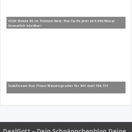
HIGH Mobile 5G im Telekom-Netz: Flex-Tarife jetzt ab 9,99€/Monat
(monatlich kündbar)
SodaStream Duo (Titan) Wassersprudler für 94€ statt 106,15€
DealGott – Dein Schnäppchenblog Deine