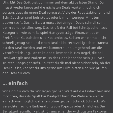
Uhr. Mit DealGott bist du immer auf dem aktuellsten Stand. Du
musst weder lange auf die nächsten Deals warten, noch dich
sorgen, dass du einen Deal verpasst. Viele der Rabattaktionen und
Schnäppchen sind befristetet oder binnen weniger Minuten
ausverkauft. Das heißt, du musst bei einigen Deals schnell sein,
denn sonst ist alles weg. Das ist oft der Fall bei Schnäppchen aus
Kategorien wie zum Beispiel Handyverträge, Finanzen, oder
Preisfehler, Gutscheine und Kostenloses. Sollten wir einmal nicht
schnell genug sein und einen Deal nicht rechtzeitig sehen, kannst
du den Deal melden und wir kümmern uns umgehend um die
Veröffentlichung. Bedenke dabei immer die 10% Regel, die bei
DealGott gilt und zudem muss der Händler seriös sein (z.B. von
Trusted Shops geprüft). Solltest du dir mal nicht sicher sein, ob der
Deal gut ist, kannst du uns gerne um Hilfe bitten und wie prüfen
den Deal für dich.
… einfach
Wir sind für dich da. Wir legen großen Wert auf die Einfachheit und
möchten, dass du Spaß bei Dealgott hast. Die Webseite wird so
einfach wie möglich gehalten ohne großen Schnick Schnack. Wir
verzichten auf die Einblendung von Popups oder Ähnliches. Die
Benutzerfreundlichkeit ist für uns einer der wichtigsten Faktoren