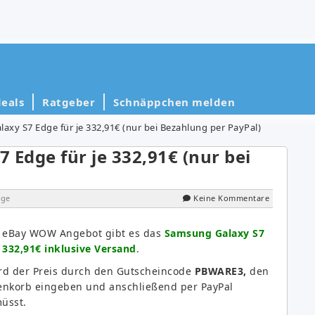
eals
Ratgeber
Schnäppchen melden
axy S7 Edge für je 332,91€ (nur bei Bezahlung per PayPal)
 Edge für je 332,91€ (nur bei
ige
Keine Kommentare
s eBay WOW Angebot gibt es das
Samsung Galaxy S7
e 332,91€ inklusive Versand
.
rd der Preis durch den Gutscheincode
PBWARE3,
den
enkorb eingeben und anschließend per PayPal
üsst.