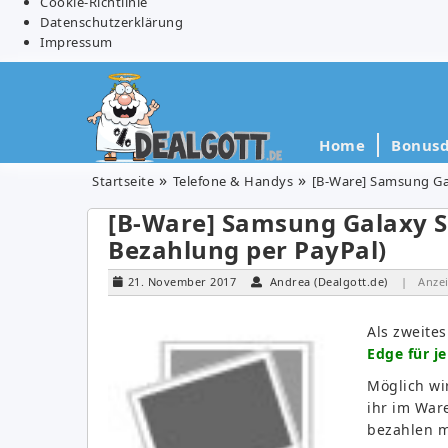
Cookie-Richtlinie
Datenschutzerklärung
Impressum
Home
Bonusd
Startseite
Telefone & Handys
[B-Ware] Samsung Gal
[B-Ware] Samsung Galaxy S7
Bezahlung per PayPal)
21. November 2017
Andrea (Dealgott.de)
| Anze
Als zweite
Edge für j
Möglich wi
ihr im War
bezahlen m