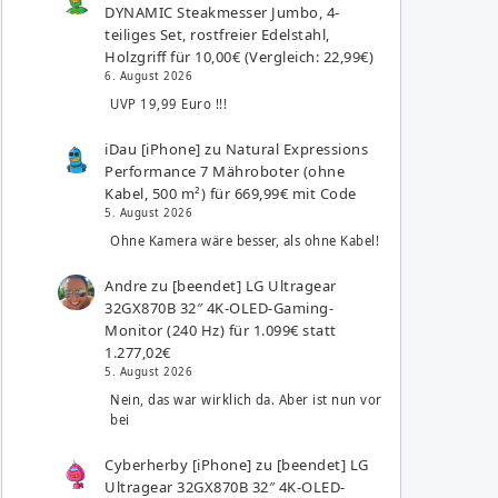
DYNAMIC Steakmesser Jumbo, 4-
teiliges Set, rostfreier Edelstahl,
Holzgriff für 10,00€ (Vergleich: 22,99€)
6. August 2026
UVP 19,99 Euro !!!
iDau [iPhone]
zu
Natural Expressions
Performance 7 Mähroboter (ohne
Kabel, 500 m²) für 669,99€ mit Code
5. August 2026
Ohne Kamera wäre besser, als ohne Kabel!
Andre
zu
[beendet] LG Ultragear
32GX870B 32″ 4K-OLED-Gaming-
Monitor (240 Hz) für 1.099€ statt
1.277,02€
5. August 2026
Nein, das war wirklich da. Aber ist nun vor
bei
Cyberherby [iPhone]
zu
[beendet] LG
Ultragear 32GX870B 32″ 4K-OLED-