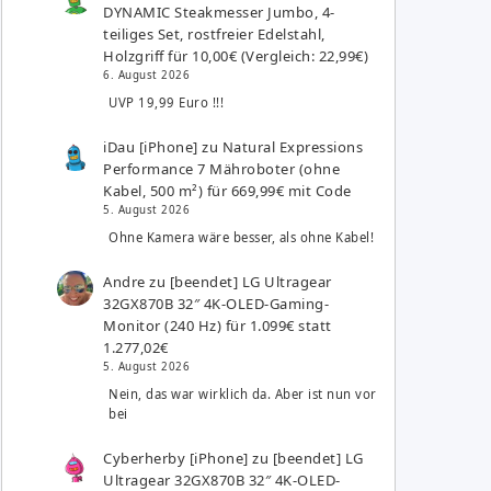
DYNAMIC Steakmesser Jumbo, 4-
teiliges Set, rostfreier Edelstahl,
Holzgriff für 10,00€ (Vergleich: 22,99€)
6. August 2026
UVP 19,99 Euro !!!
iDau [iPhone]
zu
Natural Expressions
Performance 7 Mähroboter (ohne
Kabel, 500 m²) für 669,99€ mit Code
5. August 2026
Ohne Kamera wäre besser, als ohne Kabel!
Andre
zu
[beendet] LG Ultragear
32GX870B 32″ 4K-OLED-Gaming-
Monitor (240 Hz) für 1.099€ statt
1.277,02€
5. August 2026
Nein, das war wirklich da. Aber ist nun vor
bei
Cyberherby [iPhone]
zu
[beendet] LG
Ultragear 32GX870B 32″ 4K-OLED-