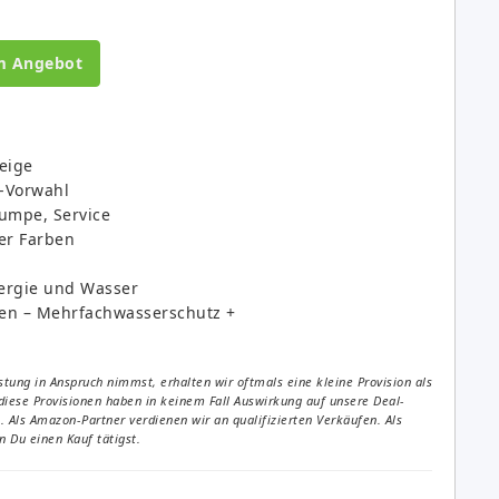
m Angebot
zeige
e-Vorwahl
Pumpe, Service
der Farben
ergie und Wasser
en – Mehrfachwasserschutz +
tung in Anspruch nimmst, erhalten wir oftmals eine kleine Provision als
diese Provisionen haben in keinem Fall Auswirkung auf unsere Deal-
Als Amazon-Partner verdienen wir an qualifizierten Verkäufen. Als
 Du einen Kauf tätigst.