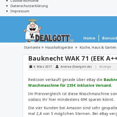
Cookie-Richtlinie
Datenschutzerklärung
Impressum
Home
Bonusd
Startseite
Haushaltsgeräte
Küche, Haus & Garten
Bauknecht WAK 71 (EEK A+
4. März 2017
Andrea (Dealgott.de)
| Anzeige
Redcoon verkauft gerade über eBay die
Baukne
Waschmaschine für 235€ inklusive Versand
.
Im Preisvergleich ist diese Waschmaschine son
sodass ihr hier mindestens 69€ sparen könnt.
Die vier Kunden bei Amazon sind sehr gespal
mal 2,8 von 5 möglichen Sternen. Bei eBay ve