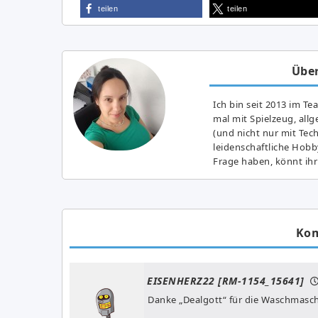
teilen
teilen
Über
Ich bin seit 2013 im Te
mal mit Spielzeug, all
(und nicht nur mit Tec
leidenschaftliche Hobb
Frage haben, könnt ihr
Ko
EISENHERZ22 [RM-1154_15641]
Danke „Dealgott“ für die Waschmasch