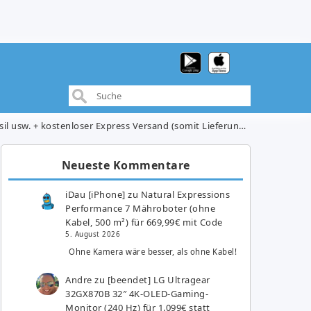
 + kostenloser Express Versand (somit Lieferung vor Weihnachten)
Neueste Kommentare
iDau [iPhone]
zu
Natural Expressions
Performance 7 Mähroboter (ohne
Kabel, 500 m²) für 669,99€ mit Code
5. August 2026
Ohne Kamera wäre besser, als ohne Kabel!
Andre
zu
[beendet] LG Ultragear
32GX870B 32″ 4K-OLED-Gaming-
Monitor (240 Hz) für 1.099€ statt