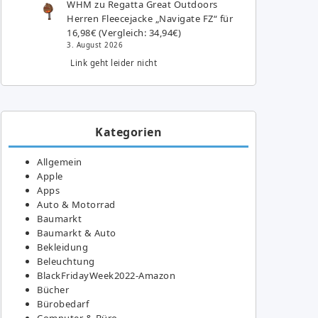
WHM
zu
Regatta Great Outdoors
Herren Fleecejacke „Navigate FZ“ für
16,98€ (Vergleich: 34,94€)
3. August 2026
Link geht leider nicht
Kategorien
Allgemein
Apple
Apps
Auto & Motorrad
Baumarkt
Baumarkt & Auto
Bekleidung
Beleuchtung
BlackFridayWeek2022-Amazon
Bücher
Bürobedarf
Computer & Büro