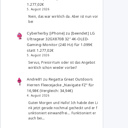
1.277,02€
5. August 2026
Nein, das war wirklich da. Aber ist nun vor
bei
Cyberherby [iPhone]
zu
[beendet] LG
Ultragear 32GX870B 32″ 4K-OLED-
Gaming-Monitor (240 Hz) für 1.099€
statt 1.277,02€
5. August 2026
Servus, Preisirrtum oder ist das Angebot
wirklich schon wieder vorbei?
Andre81
zu
Regatta Great Outdoors
Herren Fleecejacke „Navigate FZ“ für
16,98€ (Vergleich: 34,94€)
4. August 2026
Guten Morgen und Hallo! Ich habde den Li
nk jetzt gerade nochmal gecheckt und er f
unktioniert einwandfrei... Funktioniert er
auch bei…