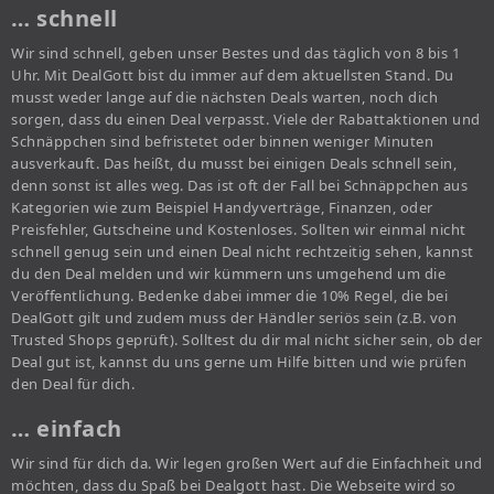
… schnell
Wir sind schnell, geben unser Bestes und das täglich von 8 bis 1
Uhr. Mit DealGott bist du immer auf dem aktuellsten Stand. Du
musst weder lange auf die nächsten Deals warten, noch dich
sorgen, dass du einen Deal verpasst. Viele der Rabattaktionen und
Schnäppchen sind befristetet oder binnen weniger Minuten
ausverkauft. Das heißt, du musst bei einigen Deals schnell sein,
denn sonst ist alles weg. Das ist oft der Fall bei Schnäppchen aus
Kategorien wie zum Beispiel Handyverträge, Finanzen, oder
Preisfehler, Gutscheine und Kostenloses. Sollten wir einmal nicht
schnell genug sein und einen Deal nicht rechtzeitig sehen, kannst
du den Deal melden und wir kümmern uns umgehend um die
Veröffentlichung. Bedenke dabei immer die 10% Regel, die bei
DealGott gilt und zudem muss der Händler seriös sein (z.B. von
Trusted Shops geprüft). Solltest du dir mal nicht sicher sein, ob der
Deal gut ist, kannst du uns gerne um Hilfe bitten und wie prüfen
den Deal für dich.
… einfach
Wir sind für dich da. Wir legen großen Wert auf die Einfachheit und
möchten, dass du Spaß bei Dealgott hast. Die Webseite wird so