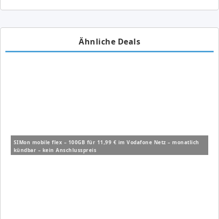
Ähnliche Deals
SIMon mobile flex – 100GB für 11,99 € im Vodafone Netz – monatlich
kündbar – kein Anschlusspreis