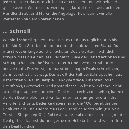
jederzeit über das Kontaktformular erreichen und wir helfen dir
gerne weiter. Wenn es notwendig ist, kontaktieren wir auch den
Händler direkt und klären die Angelegenheit, damit wir alle
weiterhin Spaß am Sparen haben.
… schnell
Wir sind schnell, geben unser Bestes und das täglich von 8 bis 1
Uhr. Mit DealGott bist du immer auf dem aktuellsten Stand. Du
musst weder lange auf die nächsten Deals warten, noch dich
sorgen, dass du einen Deal verpasst. Viele der Rabattaktionen und
Schnäppchen sind befristetet oder binnen weniger Minuten
ausverkauft. Das heißt, du musst bei einigen Deals schnell sein,
denn sonst ist alles weg. Das ist oft der Fall bei Schnäppchen aus
Kategorien wie zum Beispiel Handyverträge, Finanzen, oder
Preisfehler, Gutscheine und Kostenloses. Sollten wir einmal nicht
schnell genug sein und einen Deal nicht rechtzeitig sehen, kannst
du den Deal melden und wir kümmern uns umgehend um die
Veröffentlichung. Bedenke dabei immer die 10% Regel, die bei
DealGott gilt und zudem muss der Händler seriös sein (z.B. von
Trusted Shops geprüft). Solltest du dir mal nicht sicher sein, ob der
Deal gut ist, kannst du uns gerne um Hilfe bitten und wie prüfen
den Deal für dich.