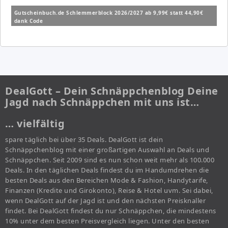
Gutscheinbuch.de Schlemmerblock 2026/2027 ab 9,99€ statt 44,90€
dank Code
DealGott – Dein Schnäppchenblog Deine
Jagd nach Schnäppchen mit uns ist…
… vielfältig
spare täglich bei über 35 Deals. DealGott ist dein
Schnäppchenblog mit einer großartigen Auswahl an Deals und
Schnäppchen. Seit 2009 sind es nun schon weit mehr als 100.000
Deals. In den täglichen Deals findest du im Handumdrehen die
besten Deals aus den Bereichen Mode & Fashion, Handytarife,
Finanzen (Kredite und Girokonto), Reise & Hotel uvm. Sei dabei,
wenn DealGott auf der Jagd ist und den nächsten Preisknaller
findet. Bei DealGott findest du nur Schnäppchen, die mindestens
10% unter dem besten Preisvergleich liegen. Unter den besten