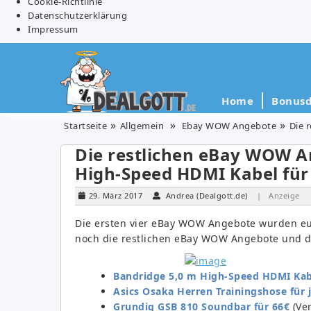
Cookie-Richtlinie
Datenschutzerklärung
Impressum
Home
Bonusd
Startseite
Allgemein
Ebay WOW Angebote
Die 
Die restlichen eBay WOW An
High-Speed HDMI Kabel für
29. März 2017
Andrea (Dealgott.de)
| Anzeige
Die ersten vier eBay WOW Angebote wurden euc
noch die restlichen eBay WOW Angebote und die
Bandridge 5,0 m High-Speed HDMI Kabe
Asics Osaka Herren Trainingshose für j
Grundig GSB 810 Soundbar für 66€
(Ver