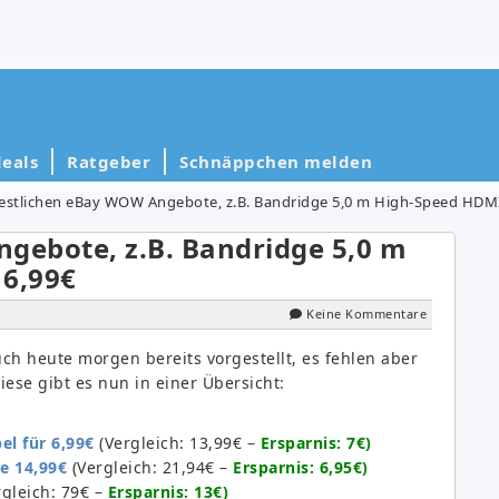
eals
Ratgeber
Schnäppchen melden
restlichen eBay WOW Angebote, z.B. Bandridge 5,0 m High-Speed HDMI
gebote, z.B. Bandridge 5,0 m
 6,99€
Keine Kommentare
h heute morgen bereits vorgestellt, es fehlen aber
se gibt es nun in einer Übersicht:
l für 6,99€
(Vergleich: 13,99€ –
Ersparnis: 7€)
e 14,99€
(Vergleich: 21,94€ –
Ersparnis: 6,95€)
gleich: 79€ –
Ersparnis: 13€)