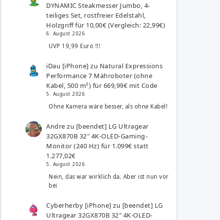
DYNAMIC Steakmesser Jumbo, 4-
teiliges Set, rostfreier Edelstahl,
Holzgriff für 10,00€ (Vergleich: 22,99€)
6. August 2026
UVP 19,99 Euro !!!
iDau [iPhone]
zu
Natural Expressions
Performance 7 Mähroboter (ohne
Kabel, 500 m²) für 669,99€ mit Code
5. August 2026
Ohne Kamera wäre besser, als ohne Kabel!
Andre
zu
[beendet] LG Ultragear
32GX870B 32″ 4K-OLED-Gaming-
Monitor (240 Hz) für 1.099€ statt
1.277,02€
5. August 2026
Nein, das war wirklich da. Aber ist nun vor
bei
Cyberherby [iPhone]
zu
[beendet] LG
Ultragear 32GX870B 32″ 4K-OLED-