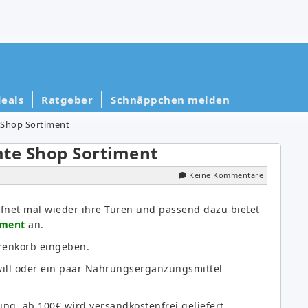
eals
Ratgeber
Schnäppchen melden
 Shop Sortiment
mte Shop Sortiment
Keine Kommentare
ffnet mal wieder ihre Türen und passend dazu bietet
iment
an.
renkorb eingeben.
 will oder ein paar Nahrungsergänzungsmittel
ung, ab 100€ wird versandkostenfrei geliefert.