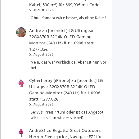
Kabel, 500 m²) für 669,99€ mit Code
5. August 2026
Ohne Kamera wäre besser, als ohne Kabel!
Andre
zu
[beendet] LG Ultragear
32GX870B 32″ 4K-OLED-Gaming-
Monitor (240 Hz) für 1.099€ statt
1.277,02€
5. August 2026
Nein, das war wirklich da. Aber ist nun vor
bei
Cyberherby [iPhone]
zu
[beendet] LG
Ultragear 32GX870B 32″ 4K-OLED-
Gaming-Monitor (240 Hz) für 1.099€
statt 1.277,02€
5. August 2026
Servus, Preisirrtum oder ist das Angebot
wirklich schon wieder vorbei?
Andre81
zu
Regatta Great Outdoors
Herren Fleecejacke „Navigate FZ“ für