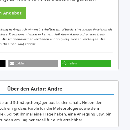
m Angebot
tung in Anspruch nimmst, erhalten wir oftmals eine kleine Provision als
diese Provisionen haben in keinem Fall Auswirkung auf unsere Deal-
Als Amazon-Partner verdienen wir an qualifizierten Verkäufen. Als
 Du einen Kauf tätigst.
E-Mail
teilen
Über den Autor: Andre
de und Schnäppchenjäger aus Leidenschaft. Neben den
ch ein großes Fai­ble für die Meteorologie sowie dem
e). Solltet ihr mal eine Frage haben, eine Anregung usw. bin
tunden am Tag per eMail für euch erreichbar.