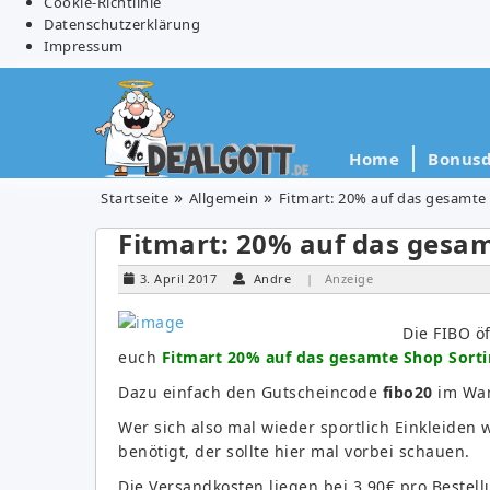
Cookie-Richtlinie
Datenschutzerklärung
Impressum
Home
Bonusd
Startseite
Allgemein
Fitmart: 20% auf das gesamte
Fitmart: 20% auf das gesa
3. April 2017
Andre
| Anzeige
Die FIBO ö
euch
Fitmart 20% auf das gesamte Shop Sort
Dazu einfach den Gutscheincode
fibo20
im Wa
Wer sich also mal wieder sportlich Einkleiden
benötigt, der sollte hier mal vorbei schauen.
Die Versandkosten liegen bei 3,90€ pro Bestell