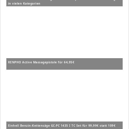
in vielen Kategorien
RENPHO Active Massagepistole für 64,95€
Einhell Benzin-Kettensäge GC-PC 1435 I TC Set für 99,99€ statt 109€