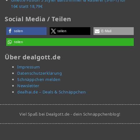
Gillette Fusion 5 Styler Barttrimmer & Rasierer (3-in-1) für
16€ statt 18,79€
Social Media / Teilen
teilen
teilen
E-Mail
teilen
Über dealgott.de
Impressum
Datenschutzerklärung
Schnäppchen melden
Newsletter
dealhai.de – Deals & Schnäppchen
Viel Spaß bei Dealgott.de - dein Schnäppchenblog!