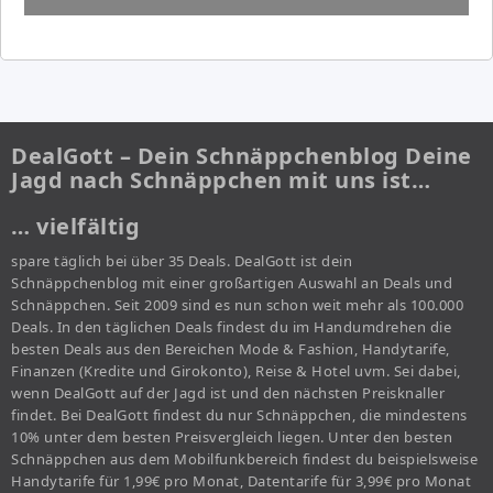
DealGott – Dein Schnäppchenblog Deine
Jagd nach Schnäppchen mit uns ist…
… vielfältig
spare täglich bei über 35 Deals. DealGott ist dein
Schnäppchenblog mit einer großartigen Auswahl an Deals und
Schnäppchen. Seit 2009 sind es nun schon weit mehr als 100.000
Deals. In den täglichen Deals findest du im Handumdrehen die
besten Deals aus den Bereichen Mode & Fashion, Handytarife,
Finanzen (Kredite und Girokonto), Reise & Hotel uvm. Sei dabei,
wenn DealGott auf der Jagd ist und den nächsten Preisknaller
findet. Bei DealGott findest du nur Schnäppchen, die mindestens
10% unter dem besten Preisvergleich liegen. Unter den besten
Schnäppchen aus dem Mobilfunkbereich findest du beispielsweise
Handytarife für 1,99€ pro Monat, Datentarife für 3,99€ pro Monat