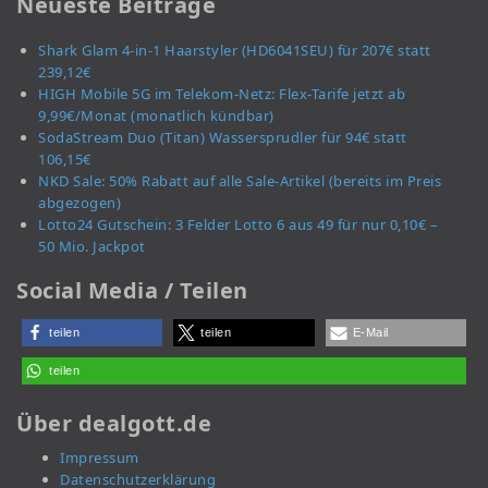
Neueste Beiträge
Shark Glam 4-in-1 Haarstyler (HD6041SEU) für 207€ statt
239,12€
HIGH Mobile 5G im Telekom-Netz: Flex-Tarife jetzt ab
9,99€/Monat (monatlich kündbar)
SodaStream Duo (Titan) Wassersprudler für 94€ statt
106,15€
NKD Sale: 50% Rabatt auf alle Sale-Artikel (bereits im Preis
abgezogen)
Lotto24 Gutschein: 3 Felder Lotto 6 aus 49 für nur 0,10€ –
50 Mio. Jackpot
Social Media / Teilen
teilen
teilen
E-Mail
teilen
Über dealgott.de
Impressum
Datenschutzerklärung