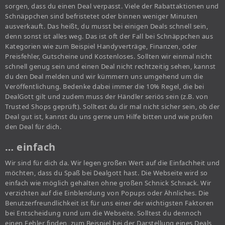
sorgen, dass du einen Deal verpasst. Viele der Rabattaktionen und
Schnäppchen sind befristetet oder binnen weniger Minuten
ausverkauft. Das heißt, du musst bei einigen Deals schnell sein,
denn sonst ist alles weg. Das ist oft der Fall bei Schnäppchen aus
Kategorien wie zum Beispiel Handyverträge, Finanzen, oder
Preisfehler, Gutscheine und Kostenloses. Sollten wir einmal nicht
schnell genug sein und einen Deal nicht rechtzeitig sehen, kannst
du den Deal melden und wir kümmern uns umgehend um die
Veröffentlichung. Bedenke dabei immer die 10% Regel, die bei
DealGott gilt und zudem muss der Händler seriös sein (z.B. von
Trusted Shops geprüft). Solltest du dir mal nicht sicher sein, ob der
Deal gut ist, kannst du uns gerne um Hilfe bitten und wie prüfen
den Deal für dich.
… einfach
Wir sind für dich da. Wir legen großen Wert auf die Einfachheit und
möchten, dass du Spaß bei Dealgott hast. Die Webseite wird so
einfach wie möglich gehalten ohne großen Schnick Schnack. Wir
verzichten auf die Einblendung von Popups oder Ähnliches. Die
Benutzerfreundlichkeit ist für uns einer der wichtigsten Faktoren
bei Entscheidung rund um die Webseite. Solltest du dennoch
einen Fehler finden, zum Beispiel bei der Darstellung eines Deals,