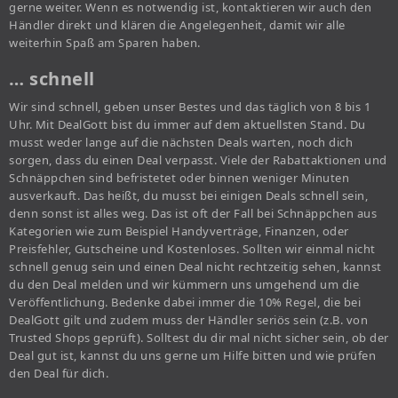
gerne weiter. Wenn es notwendig ist, kontaktieren wir auch den
Händler direkt und klären die Angelegenheit, damit wir alle
weiterhin Spaß am Sparen haben.
… schnell
Wir sind schnell, geben unser Bestes und das täglich von 8 bis 1
Uhr. Mit DealGott bist du immer auf dem aktuellsten Stand. Du
musst weder lange auf die nächsten Deals warten, noch dich
sorgen, dass du einen Deal verpasst. Viele der Rabattaktionen und
Schnäppchen sind befristetet oder binnen weniger Minuten
ausverkauft. Das heißt, du musst bei einigen Deals schnell sein,
denn sonst ist alles weg. Das ist oft der Fall bei Schnäppchen aus
Kategorien wie zum Beispiel Handyverträge, Finanzen, oder
Preisfehler, Gutscheine und Kostenloses. Sollten wir einmal nicht
schnell genug sein und einen Deal nicht rechtzeitig sehen, kannst
du den Deal melden und wir kümmern uns umgehend um die
Veröffentlichung. Bedenke dabei immer die 10% Regel, die bei
DealGott gilt und zudem muss der Händler seriös sein (z.B. von
Trusted Shops geprüft). Solltest du dir mal nicht sicher sein, ob der
Deal gut ist, kannst du uns gerne um Hilfe bitten und wie prüfen
den Deal für dich.