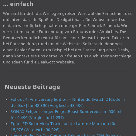
… einfach
Wir sind für dich da. Wir legen großen Wert auf die Einfachheit und
möchten, dass du Spaß bei Dealgott hast. Die Webseite wird so
einfach wie möglich gehalten ohne großen Schnick Schnack. Wir
verzichten auf die Einblendung von Popups oder Ähnliches. Die
Benutzerfreundlichkeit ist für uns einer der wichtigsten Faktoren
bei Entscheidung rund um die Webseite. Solltest du dennoch
einen Fehler finden, zum Beispiel bei der Darstellung eines Deals,
dann kontaktiere uns gerne. Wir freuen uns auch über Vorschläge
und Ideen für die DealGott Webseite.
Neueste Beiträge
Fallout 4: Anniversary Edition – Nintendo Switch 2 [Code in
der Box] für 42,39€ (Vergleich: 48,48€)
SONAX Felgenreiniger FelgenBeast Sonderedition 500 ml
für 9,49€ (Vergleich: 11,25€)
Eglo LED Solar Akku Tischleuchte Laterne Marliano für
15,97€ (Vergleich: 30,32€)
Hemden.de: Großer Summer Sale mit bis zu 76% Rabatt +