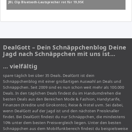
JBL Clip Bluetooth-Lautsprecher rot für 19,95€
DealGott – Dein Schnäppchenblog Deine
Jagd nach Schnäppchen mit uns ist…
… vielfältig
spare täglich bei über 35 Deals. DealGott ist dein
Schnäppchenblog mit einer großartigen Auswahl an Deals und
Schnäppchen. Seit 2009 sind es nun schon weit mehr als 100.000
Deals. In den täglichen Deals findest du im Handumdrehen die
besten Deals aus den Bereichen Mode & Fashion, Handytarife,
Finanzen (Kredite und Girokonto), Reise & Hotel uvm. Sei dabei,
wenn DealGott auf der Jagd ist und den nächsten Preisknaller
findet. Bei DealGott findest du nur Schnäppchen, die mindestens
10% unter dem besten Preisvergleich liegen. Unter den besten
Schnäppchen aus dem Mobilfunkbereich findest du beispielsweise