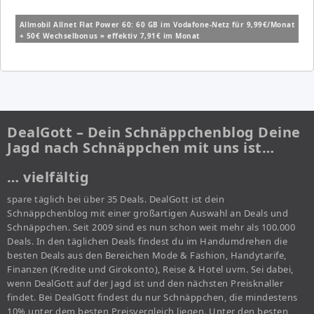
Allmobil Allnet Flat Power 60: 60 GB im Vodafone-Netz für 9,99€/Monat
+ 50€ Wechselbonus = effektiv 7,91€ im Monat
DealGott – Dein Schnäppchenblog Deine
Jagd nach Schnäppchen mit uns ist…
… vielfältig
spare täglich bei über 35 Deals. DealGott ist dein
Schnäppchenblog mit einer großartigen Auswahl an Deals und
Schnäppchen. Seit 2009 sind es nun schon weit mehr als 100.000
Deals. In den täglichen Deals findest du im Handumdrehen die
besten Deals aus den Bereichen Mode & Fashion, Handytarife,
Finanzen (Kredite und Girokonto), Reise & Hotel uvm. Sei dabei,
wenn DealGott auf der Jagd ist und den nächsten Preisknaller
findet. Bei DealGott findest du nur Schnäppchen, die mindestens
10% unter dem besten Preisvergleich liegen. Unter den besten