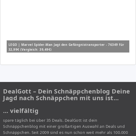
LEGO | Marvel Spider-Man Jagt den Gefängnistransporter - 76349 für
32,99€ (Vergleich: 39,49€)
DealGott – Dein Schnäppchenblog Deine
Jagd nach Schnäppchen mit uns ist…
… vielfältig
spare täglich bei über 35 Deals. DealGott ist dein
Schnäppchenblog mit einer großartigen Auswahl an Deals und
Schnäppchen. Seit 2009 sind es nun schon weit mehr als 100.000