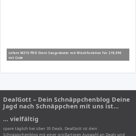
Lefant M210 PRO Omni Saugroboter mit Wischfunktion für 218,99€
mit Code
DealGott – Dein Schnäppchenblog Deine
Jagd nach Schnäppchen mit uns ist…
… vielfältig
spare täglich bei über 35 Deals. DealGott ist dein
Schnäppchenblog mit einer großartigen Auswahl an Deals und