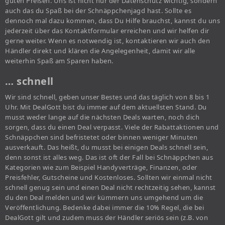
guten Preisen. Uns ist nicht nur der Datenschutz wichtig, sondern
auch das du Spaß bei der Schnäppchenjagd hast. Sollte es
dennoch mal dazu kommen, dass Du Hilfe brauchst, kannst du uns
jederzeit über das Kontaktformular erreichen und wir helfen dir
gerne weiter. Wenn es notwendig ist, kontaktieren wir auch den
Händler direkt und klären die Angelegenheit, damit wir alle
weiterhin Spaß am Sparen haben.
… schnell
Wir sind schnell, geben unser Bestes und das täglich von 8 bis 1
Uhr. Mit DealGott bist du immer auf dem aktuellsten Stand. Du
musst weder lange auf die nächsten Deals warten, noch dich
sorgen, dass du einen Deal verpasst. Viele der Rabattaktionen und
Schnäppchen sind befristetet oder binnen weniger Minuten
ausverkauft. Das heißt, du musst bei einigen Deals schnell sein,
denn sonst ist alles weg. Das ist oft der Fall bei Schnäppchen aus
Kategorien wie zum Beispiel Handyverträge, Finanzen, oder
Preisfehler, Gutscheine und Kostenloses. Sollten wir einmal nicht
schnell genug sein und einen Deal nicht rechtzeitig sehen, kannst
du den Deal melden und wir kümmern uns umgehend um die
Veröffentlichung. Bedenke dabei immer die 10% Regel, die bei
DealGott gilt und zudem muss der Händler seriös sein (z.B. von