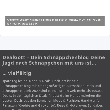
Ardmore Legacy Highland Single Malt Scotch Whisky (40% Vol, 700 ml)
für 16,14€ statt 22,94€
DealGott – Dein Schnäppchenblog Deine
Jagd nach Schnäppchen mit uns ist…
… vielfältig
spare täglich bei über 35 Deals. DealGott ist dein
Schnäppchenblog mit einer großartigen Auswahl an Deals und
Schnäppchen. Seit 2009 sind es nun schon weit mehr als 100.000
Deals. In den täglichen Deals findest du im Handumdrehen die
besten Deals aus den Bereichen Mode & Fashion, Handytarife,
Finanzen (Kredite und Girokonto), Reise & Hotel uvm. Sei dabei,