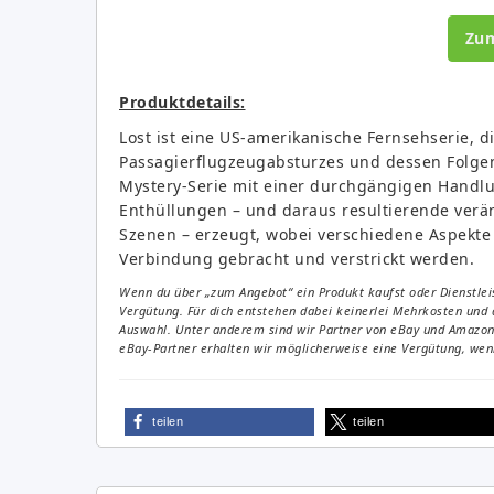
Zu
Produktdetails:
Lost ist eine US-amerikanische Fernsehserie, 
Passagierflugzeugabsturzes und dessen Folgen a
Mystery-Serie mit einer durchgängigen Handl
Enthüllungen – und daraus resultierende verä
Szenen – erzeugt, wobei verschiedene Aspekt
Verbindung gebracht und verstrickt werden.
Wenn du über „zum Angebot“ ein Produkt kaufst oder Dienstleis
Vergütung. Für dich entstehen dabei keinerlei Mehrkosten und 
Auswahl. Unter anderem sind wir Partner von eBay und Amazon. 
eBay-Partner erhalten wir möglicherweise eine Vergütung, wenn
teilen
teilen