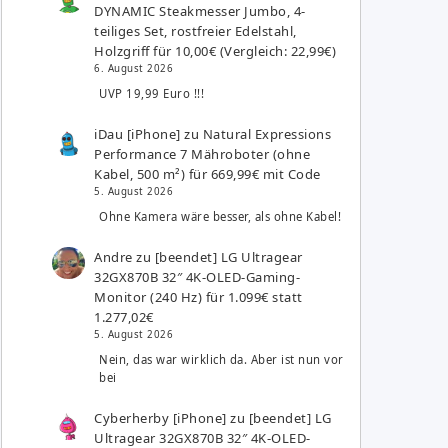
DYNAMIC Steakmesser Jumbo, 4-
teiliges Set, rostfreier Edelstahl,
Holzgriff für 10,00€ (Vergleich: 22,99€)
6. August 2026
UVP 19,99 Euro !!!
iDau [iPhone]
zu
Natural Expressions
Performance 7 Mähroboter (ohne
Kabel, 500 m²) für 669,99€ mit Code
5. August 2026
Ohne Kamera wäre besser, als ohne Kabel!
Andre
zu
[beendet] LG Ultragear
32GX870B 32″ 4K-OLED-Gaming-
Monitor (240 Hz) für 1.099€ statt
1.277,02€
5. August 2026
Nein, das war wirklich da. Aber ist nun vor
bei
Cyberherby [iPhone]
zu
[beendet] LG
Ultragear 32GX870B 32″ 4K-OLED-