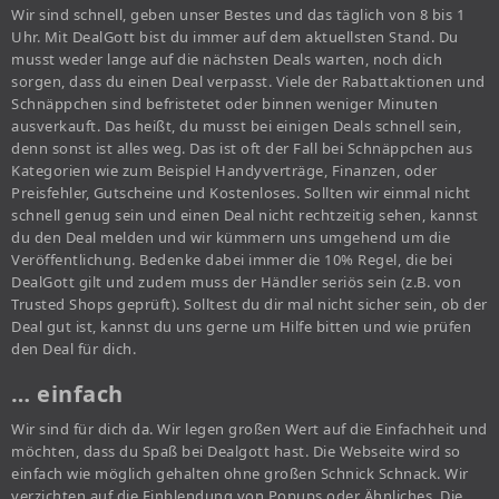
Wir sind schnell, geben unser Bestes und das täglich von 8 bis 1
Uhr. Mit DealGott bist du immer auf dem aktuellsten Stand. Du
musst weder lange auf die nächsten Deals warten, noch dich
sorgen, dass du einen Deal verpasst. Viele der Rabattaktionen und
Schnäppchen sind befristetet oder binnen weniger Minuten
ausverkauft. Das heißt, du musst bei einigen Deals schnell sein,
denn sonst ist alles weg. Das ist oft der Fall bei Schnäppchen aus
Kategorien wie zum Beispiel Handyverträge, Finanzen, oder
Preisfehler, Gutscheine und Kostenloses. Sollten wir einmal nicht
schnell genug sein und einen Deal nicht rechtzeitig sehen, kannst
du den Deal melden und wir kümmern uns umgehend um die
Veröffentlichung. Bedenke dabei immer die 10% Regel, die bei
DealGott gilt und zudem muss der Händler seriös sein (z.B. von
Trusted Shops geprüft). Solltest du dir mal nicht sicher sein, ob der
Deal gut ist, kannst du uns gerne um Hilfe bitten und wie prüfen
den Deal für dich.
… einfach
Wir sind für dich da. Wir legen großen Wert auf die Einfachheit und
möchten, dass du Spaß bei Dealgott hast. Die Webseite wird so
einfach wie möglich gehalten ohne großen Schnick Schnack. Wir
verzichten auf die Einblendung von Popups oder Ähnliches. Die