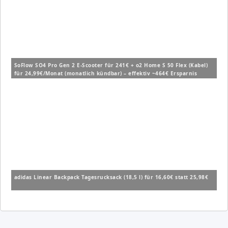
SoFlow SO4 Pro Gen 2 E-Scooter für 241€ + o2 Home S 50 Flex (Kabel)
für 24,99€/Monat (monatlich kündbar) – effektiv ~464€ Ersparnis
adidas Linear Backpack Tagesrucksack (18,5 l) für 16,60€ statt 25,98€