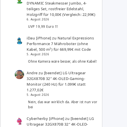
DYNAMIC Steakmesser Jumbo, 4-
teiliges Set, rostfreier Edelstahl,
Holzgriff für 10,00€ (Vergleich: 22,99€)
6. August 2026
UVP 19,99 Euro !!!
iDau [iPhone]
zu
Natural Expressions
Performance 7 Mähroboter (ohne
Kabel, 500 m²) für 669,99€ mit Code
5. August 2026
Ohne Kamera wäre besser, als ohne Kabel!
Andre
zu
[beendet] LG Ultragear
32GX870B 32″ 4K-OLED-Gaming-
Monitor (240 Hz) für 1.099€ statt
1.277,02€
5. August 2026
Nein, das war wirklich da. Aber ist nun vor
bei
Cyberherby [iPhone]
zu
[beendet] LG
Ultragear 32GX870B 32″ 4K-OLED-