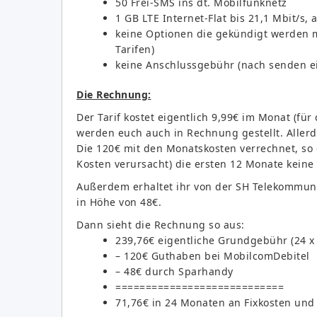
50 Frei-SMS ins dt. Mobilfunknetz
1 GB LTE Internet-Flat bis 21,1 Mbit/s,
keine Optionen die gekündigt werden m
Tarifen)
keine Anschlussgebühr (nach senden ei
Die Rechnung:
Der Tarif kostet eigentlich 9,99€ im Monat (für
werden euch auch in Rechnung gestellt. Allerd
Die 120€ mit den Monatskosten verrechnet, so d
Kosten verursacht) die ersten 12 Monate kein
Außerdem erhaltet ihr von der SH Telekommun
in Höhe von 48€.
Dann sieht die Rechnung so aus:
239,76€ eigentliche Grundgebühr (24 x 
– 120€ Guthaben bei MobilcomDebitel
– 48€ durch Sparhandy
============================
71,76€ in 24 Monaten an Fixkosten und 