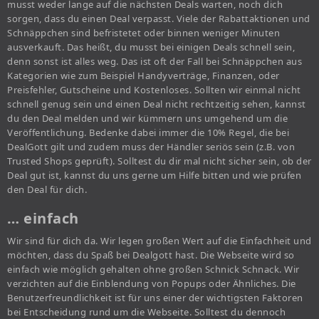
musst weder lange auf die nächsten Deals warten, noch dich
sorgen, dass du einen Deal verpasst. Viele der Rabattaktionen und
Schnäppchen sind befristetet oder binnen weniger Minuten
ausverkauft. Das heißt, du musst bei einigen Deals schnell sein,
denn sonst ist alles weg. Das ist oft der Fall bei Schnäppchen aus
Kategorien wie zum Beispiel Handyverträge, Finanzen, oder
Preisfehler, Gutscheine und Kostenloses. Sollten wir einmal nicht
schnell genug sein und einen Deal nicht rechtzeitig sehen, kannst
du den Deal melden und wir kümmern uns umgehend um die
Veröffentlichung. Bedenke dabei immer die 10% Regel, die bei
DealGott gilt und zudem muss der Händler seriös sein (z.B. von
Trusted Shops geprüft). Solltest du dir mal nicht sicher sein, ob der
Deal gut ist, kannst du uns gerne um Hilfe bitten und wie prüfen
den Deal für dich.
… einfach
Wir sind für dich da. Wir legen großen Wert auf die Einfachheit und
möchten, dass du Spaß bei Dealgott hast. Die Webseite wird so
einfach wie möglich gehalten ohne großen Schnick Schnack. Wir
verzichten auf die Einblendung von Popups oder Ähnliches. Die
Benutzerfreundlichkeit ist für uns einer der wichtigsten Faktoren
bei Entscheidung rund um die Webseite. Solltest du dennoch