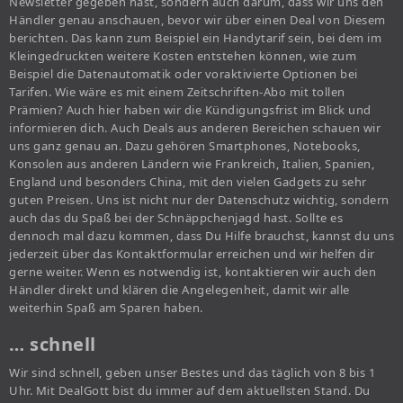
Newsletter gegeben hast, sondern auch darum, dass wir uns den
Händler genau anschauen, bevor wir über einen Deal von Diesem
berichten. Das kann zum Beispiel ein Handytarif sein, bei dem im
Kleingedruckten weitere Kosten entstehen können, wie zum
Beispiel die Datenautomatik oder voraktivierte Optionen bei
Tarifen. Wie wäre es mit einem Zeitschriften-Abo mit tollen
Prämien? Auch hier haben wir die Kündigungsfrist im Blick und
informieren dich. Auch Deals aus anderen Bereichen schauen wir
uns ganz genau an. Dazu gehören Smartphones, Notebooks,
Konsolen aus anderen Ländern wie Frankreich, Italien, Spanien,
England und besonders China, mit den vielen Gadgets zu sehr
guten Preisen. Uns ist nicht nur der Datenschutz wichtig, sondern
auch das du Spaß bei der Schnäppchenjagd hast. Sollte es
dennoch mal dazu kommen, dass Du Hilfe brauchst, kannst du uns
jederzeit über das Kontaktformular erreichen und wir helfen dir
gerne weiter. Wenn es notwendig ist, kontaktieren wir auch den
Händler direkt und klären die Angelegenheit, damit wir alle
weiterhin Spaß am Sparen haben.
… schnell
Wir sind schnell, geben unser Bestes und das täglich von 8 bis 1
Uhr. Mit DealGott bist du immer auf dem aktuellsten Stand. Du