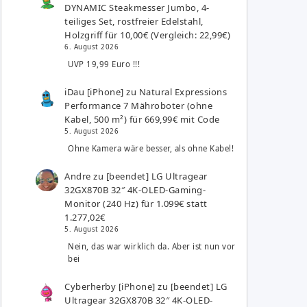
DYNAMIC Steakmesser Jumbo, 4-
teiliges Set, rostfreier Edelstahl,
Holzgriff für 10,00€ (Vergleich: 22,99€)
6. August 2026
UVP 19,99 Euro !!!
iDau [iPhone]
zu
Natural Expressions
Performance 7 Mähroboter (ohne
Kabel, 500 m²) für 669,99€ mit Code
5. August 2026
Ohne Kamera wäre besser, als ohne Kabel!
Andre
zu
[beendet] LG Ultragear
32GX870B 32″ 4K-OLED-Gaming-
Monitor (240 Hz) für 1.099€ statt
1.277,02€
5. August 2026
Nein, das war wirklich da. Aber ist nun vor
bei
Cyberherby [iPhone]
zu
[beendet] LG
Ultragear 32GX870B 32″ 4K-OLED-