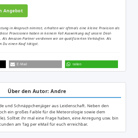
m Angebot
tung in Anspruch nimmst, erhalten wir oftmals eine kleine Provision als
diese Provisionen haben in keinem Fall Auswirkung auf unsere Deal-
Als Amazon-Partner verdienen wir an qualifizierten Verkäufen. Als
 Du einen Kauf tätigst.
E-Mail
teilen
Über den Autor: Andre
de und Schnäppchenjäger aus Leidenschaft. Neben den
ch ein großes Fai­ble für die Meteorologie sowie dem
e). Solltet ihr mal eine Frage haben, eine Anregung usw. bin
tunden am Tag per eMail für euch erreichbar.