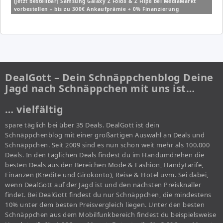
[jetzt bestellbar] Samsung Galaxy Z Fold8 & Z Flip8 bei MediaMarkt
vorbestellen – bis zu 300€ Ankaufprämie + 0% Finanzierung
DealGott – Dein Schnäppchenblog Deine
Jagd nach Schnäppchen mit uns ist…
… vielfältig
spare täglich bei über 35 Deals. DealGott ist dein
Schnäppchenblog mit einer großartigen Auswahl an Deals und
Schnäppchen. Seit 2009 sind es nun schon weit mehr als 100.000
Deals. In den täglichen Deals findest du im Handumdrehen die
besten Deals aus den Bereichen Mode & Fashion, Handytarife,
Finanzen (Kredite und Girokonto), Reise & Hotel uvm. Sei dabei,
wenn DealGott auf der Jagd ist und den nächsten Preisknaller
findet. Bei DealGott findest du nur Schnäppchen, die mindestens
10% unter dem besten Preisvergleich liegen. Unter den besten
Schnäppchen aus dem Mobilfunkbereich findest du beispielsweise