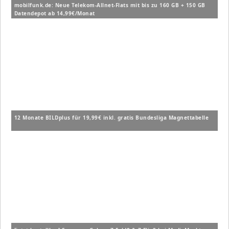
mobilfunk.de: Neue Telekom-Allnet-Flats mit bis zu 160 GB + 150 GB
Datendepot ab 14,99€/Monat
12 Monate BILDplus für 19,99€ inkl. gratis Bundesliga Magnettabelle