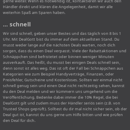
gerne weiter. Wenn es notwendig ist, kontaktieren wir auch den
Händler direkt und klären die Angelegenheit, damit wir alle
weiterhin Spaß am Sparen haben.
… schnell
Wir sind schnell, geben unser Bestes und das täglich von 8 bis 1
Uhr. Mit DealGott bist du immer auf dem aktuellsten Stand. Du
musst weder lange auf die nächsten Deals warten, noch dich
sorgen, dass du einen Deal verpasst. Viele der Rabattaktionen und
Schnäppchen sind befristetet oder binnen weniger Minuten
ausverkauft. Das heißt, du musst bei einigen Deals schnell sein,
denn sonst ist alles weg. Das ist oft der Fall bei Schnäppchen aus
Kategorien wie zum Beispiel Handyverträge, Finanzen, oder
Preisfehler, Gutscheine und Kostenloses. Sollten wir einmal nicht
schnell genug sein und einen Deal nicht rechtzeitig sehen, kannst
du den Deal melden und wir kümmern uns umgehend um die
Veröffentlichung. Bedenke dabei immer die 10% Regel, die bei
DealGott gilt und zudem muss der Händler seriös sein (z.B. von
Trusted Shops geprüft). Solltest du dir mal nicht sicher sein, ob der
Deal gut ist, kannst du uns gerne um Hilfe bitten und wie prüfen
den Deal für dich.