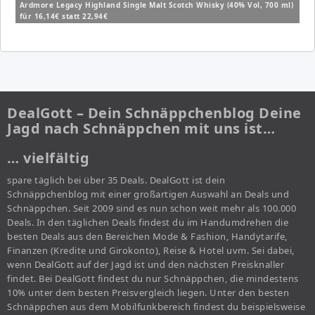
Ardmore Legacy Highland Single Malt Scotch Whisky (40% Vol, 700 ml)
für 16,14€ statt 22,94€
DealGott – Dein Schnäppchenblog Deine
Jagd nach Schnäppchen mit uns ist…
… vielfältig
spare täglich bei über 35 Deals. DealGott ist dein
Schnäppchenblog mit einer großartigen Auswahl an Deals und
Schnäppchen. Seit 2009 sind es nun schon weit mehr als 100.000
Deals. In den täglichen Deals findest du im Handumdrehen die
besten Deals aus den Bereichen Mode & Fashion, Handytarife,
Finanzen (Kredite und Girokonto), Reise & Hotel uvm. Sei dabei,
wenn DealGott auf der Jagd ist und den nächsten Preisknaller
findet. Bei DealGott findest du nur Schnäppchen, die mindestens
10% unter dem besten Preisvergleich liegen. Unter den besten
Schnäppchen aus dem Mobilfunkbereich findest du beispielsweise