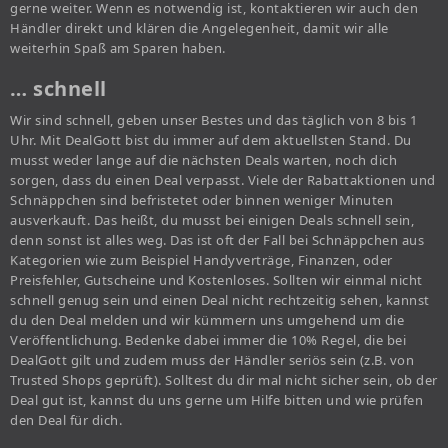
gerne weiter. Wenn es notwendig ist, kontaktieren wir auch den
Händler direkt und klären die Angelegenheit, damit wir alle
weiterhin Spaß am Sparen haben.
… schnell
Wir sind schnell, geben unser Bestes und das täglich von 8 bis 1
Uhr. Mit DealGott bist du immer auf dem aktuellsten Stand. Du
musst weder lange auf die nächsten Deals warten, noch dich
sorgen, dass du einen Deal verpasst. Viele der Rabattaktionen und
Schnäppchen sind befristetet oder binnen weniger Minuten
ausverkauft. Das heißt, du musst bei einigen Deals schnell sein,
denn sonst ist alles weg. Das ist oft der Fall bei Schnäppchen aus
Kategorien wie zum Beispiel Handyverträge, Finanzen, oder
Preisfehler, Gutscheine und Kostenloses. Sollten wir einmal nicht
schnell genug sein und einen Deal nicht rechtzeitig sehen, kannst
du den Deal melden und wir kümmern uns umgehend um die
Veröffentlichung. Bedenke dabei immer die 10% Regel, die bei
DealGott gilt und zudem muss der Händler seriös sein (z.B. von
Trusted Shops geprüft). Solltest du dir mal nicht sicher sein, ob der
Deal gut ist, kannst du uns gerne um Hilfe bitten und wie prüfen
den Deal für dich.