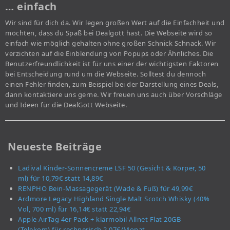
… einfach
Wir sind für dich da. Wir legen großen Wert auf die Einfachheit und
möchten, dass du Spaß bei Dealgott hast. Die Webseite wird so
einfach wie möglich gehalten ohne großen Schnick Schnack. Wir
verzichten auf die Einblendung von Popups oder Ähnliches. Die
Benutzerfreundlichkeit ist für uns einer der wichtigsten Faktoren
bei Entscheidung rund um die Webseite. Solltest du dennoch
einen Fehler finden, zum Beispiel bei der Darstellung eines Deals,
dann kontaktiere uns gerne. Wir freuen uns auch über Vorschläge
und Ideen für die DealGott Webseite.
Neueste Beiträge
Ladival Kinder-Sonnencreme LSF 50 (Gesicht & Körper, 50
ml) für 10,79€ statt 14,89€
RENPHO Bein-Massagegerät (Wade & Fuß) für 49,99€
Ardmore Legacy Highland Single Malt Scotch Whisky (40%
Vol, 700 ml) für 16,14€ statt 22,94€
Apple AirTag 4er Pack + klarmobil Allnet Flat 20GB
(Telekom) für rechnerisch 2,07€/Monat