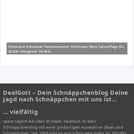
Victorinox Schweizer Taschenmesser Huntsman Navy Camouflage für
32,99€ (Vergleich: 36,98€)
DealGott – Dein Schnäppchenblog Deine
Jagd nach Schnäppchen mit uns ist…
… vielfältig
spare täglich bei über 35 Deals. DealGott ist dein
Schnäppchenblog mit einer großartigen Auswahl an Deals und
Schnäppchen. Seit 2009 sind es nun schon weit mehr als 100.000