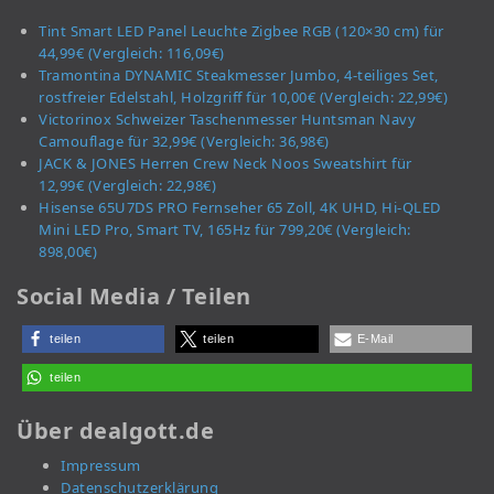
Tint Smart LED Panel Leuchte Zigbee RGB (120×30 cm) für
44,99€ (Vergleich: 116,09€)
Tramontina DYNAMIC Steakmesser Jumbo, 4-teiliges Set,
rostfreier Edelstahl, Holzgriff für 10,00€ (Vergleich: 22,99€)
Victorinox Schweizer Taschenmesser Huntsman Navy
Camouflage für 32,99€ (Vergleich: 36,98€)
JACK & JONES Herren Crew Neck Noos Sweatshirt für
12,99€ (Vergleich: 22,98€)
Hisense 65U7DS PRO Fernseher 65 Zoll, 4K UHD, Hi-QLED
Mini LED Pro, Smart TV, 165Hz für 799,20€ (Vergleich:
898,00€)
Social Media / Teilen
teilen
teilen
E-Mail
teilen
Über dealgott.de
Impressum
Datenschutzerklärung