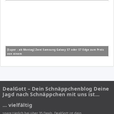
24,99€/Monat
[Super - ab Montag] Zwei Samsung Galaxy S7 oder S7 Edge zum Preis
von einem
DealGott – Dein Schnäppchenblog Deine
Jagd nach Schnäppchen mit uns ist…
… vielfältig
spare täglich bei über 35 Deals. DealGott ist dein