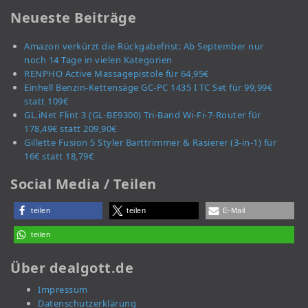
Neueste Beiträge
Amazon verkürzt die Rückgabefrist: Ab September nur
noch 14 Tage in vielen Kategorien
RENPHO Active Massagepistole für 64,95€
Einhell Benzin-Kettensäge GC-PC 1435 I TC Set für 99,99€
statt 109€
GL.iNet Flint 3 (GL-BE9300) Tri-Band Wi-Fi-7-Router für
178,49€ statt 209,90€
Gillette Fusion 5 Styler Barttrimmer & Rasierer (3-in-1) für
16€ statt 18,79€
Social Media / Teilen
teilen
teilen
E-Mail
teilen
Über dealgott.de
Impressum
Datenschutzerklärung