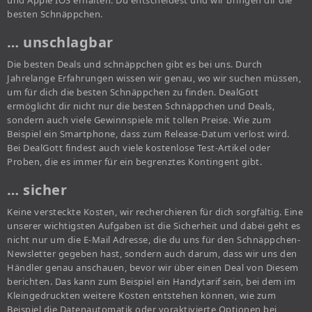
und Apple IOS erhalten. Du entscheidest und wir bringen dir die
besten Schnäppchen.
… unschlagbar
Die besten Deals und schnäppchen gibt es bei uns. Durch
Jahrelange Erfahrungen wissen wir genau, wo wir suchen müssen,
um für dich die besten Schnäppchen zu finden. DealGott
ermöglicht dir nicht nur die besten Schnäppchen und Deals,
sondern auch viele Gewinnspiele mit tollen Preise. Wie zum
Beispiel ein Smartphone, dass zum Release-Datum verlost wird.
Bei DealGott findest auch viele kostenlose Test-Artikel oder
Proben, die es immer für ein begrenztes Kontingent gibt.
… sicher
Keine versteckte Kosten, wir recherchieren für dich sorgfältig. Eine
unserer wichtigsten Aufgaben ist die Sicherheit und dabei geht es
nicht nur um die E-Mail Adresse, die du uns für den Schnäppchen-
Newsletter gegeben hast, sondern auch darum, dass wir uns den
Händler genau anschauen, bevor wir über einen Deal von Diesem
berichten. Das kann zum Beispiel ein Handytarif sein, bei dem im
Kleingedruckten weitere Kosten entstehen können, wie zum
Beispiel die Datenautomatik oder voraktivierte Optionen bei