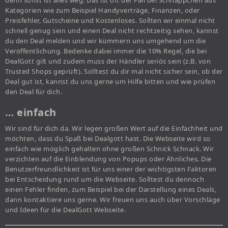
denn sonst ist alles weg. Das ist oft der Fall bei Schnäppchen aus
Kategorien wie zum Beispiel Handyverträge, Finanzen, oder
Preisfehler, Gutscheine und Kostenloses. Sollten wir einmal nicht
schnell genug sein und einen Deal nicht rechtzeitig sehen, kannst
du den Deal melden und wir kümmern uns umgehend um die
Veröffentlichung. Bedenke dabei immer die 10% Regel, die bei
DealGott gilt und zudem muss der Händler seriös sein (z.B. von
Trusted Shops geprüft). Solltest du dir mal nicht sicher sein, ob der
Deal gut ist, kannst du uns gerne um Hilfe bitten und wie prüfen
den Deal für dich.
… einfach
Wir sind für dich da. Wir legen großen Wert auf die Einfachheit und
möchten, dass du Spaß bei Dealgott hast. Die Webseite wird so
einfach wie möglich gehalten ohne großen Schnick Schnack. Wir
verzichten auf die Einblendung von Popups oder Ähnliches. Die
Benutzerfreundlichkeit ist für uns einer der wichtigsten Faktoren
bei Entscheidung rund um die Webseite. Solltest du dennoch
einen Fehler finden, zum Beispiel bei der Darstellung eines Deals,
dann kontaktiere uns gerne. Wir freuen uns auch über Vorschläge
und Ideen für die DealGott Webseite.