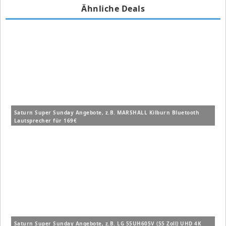
Ähnliche Deals
Saturn Super Sunday Angebote, z.B. MARSHALL Kilburn Bluetooth
Lautsprecher für 169€
Saturn Super Sunday Angebote, z.B. LG 55UH605V (55 Zoll) UHD 4K