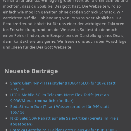
Wir sind für dich da. Wir legen großen Wert auf die Einfachheit und
möchten, dass du Spaß bei Dealgott hast. Die Webseite wird so
einfach wie möglich gehalten ohne großen Schnick Schnack. Wir
verzichten auf die Einblendung von Popups oder Ähnliches. Die
Benutzerfreundlichkeit ist für uns einer der wichtigsten Faktoren
bei Entscheidung rund um die Webseite. Solltest du dennoch
einen Fehler finden, zum Beispiel bei der Darstellung eines Deals,
dann kontaktiere uns gerne. Wir freuen uns auch über Vorschläge
und Ideen für die DealGott Webseite.
Neueste Beiträge
Shark Glam 4-in-1 Haarstyler (HD6041SEU) für 207€ statt
239,12€
HIGH Mobile 5G im Telekom-Netz: Flex-Tarife jetzt ab
9,99€/Monat (monatlich kündbar)
SodaStream Duo (Titan) Wassersprudler für 94€ statt
106,15€
NKD Sale: 50% Rabatt auf alle Sale-Artikel (bereits im Preis
abgezogen)
Lotto24 Gutschein: 3 Felder Lotto 6 aus 49 für nur 0,10€ –