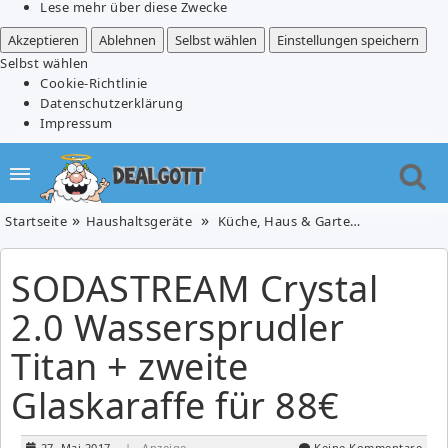
Lese mehr über diese Zwecke
Akzeptieren
Ablehnen
Selbst wählen
Einstellungen speichern
Selbst wählen
Cookie-Richtlinie
Datenschutzerklärung
Impressum
Startseite
Haushaltsgeräte
Küche, Haus & Garten
SODASTREAM
SODASTREAM Crystal
2.0 Wassersprudler
Titan + zweite
Glaskaraffe für 88€
27. Mai 2017
| Anzeige
Keine Kommentare