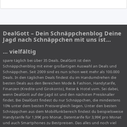
DealGott – Dein Schnäppchenblog Deine
Jagd nach Schnäppchen mit uns ist…
… vielfältig
spare täglich bei über 35 Deals. DealGott ist dein
Schnäppchenblog mit einer großartigen Auswahl an Deals und
Schnäppchen. Seit 2009 sind es nun schon weit mehr als 100.000
Deals. In den täglichen Deals findest du im Handumdrehen die
besten Deals aus den Bereichen Mode & Fashion, Handytarife,
Finanzen (Kredite und Girokonto), Reise & Hotel uvm. Sei dabei,
wenn DealGott auf der Jagd ist und den nächsten Preisknaller
findet. Bei DealGott findest du nur Schnäppchen, die mindestens
10% unter dem besten Preisvergleich liegen. Unter den besten
Schnäppchen aus dem Mobilfunkbereich findest du beispielsweise
Handytarife für 1,99€ pro Monat, Datentarife für 3,99€ pro Monat
und auch Smartphones zu Bestpreisen. Das alles und noch viel