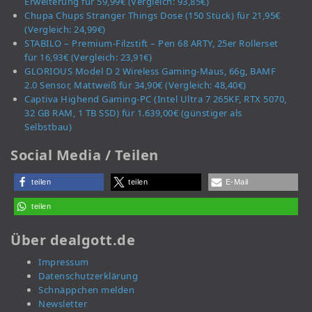
Erweiterung für 59,99€ (Vergleich: 93,85€)
Chupa Chups Stranger Things Dose (150 Stück) für 21,95€
(Vergleich: 24,99€)
STABILO – Premium-Filzstift – Pen 68 ARTY, 25er Rollerset
für 16,93€ (Vergleich: 23,91€)
GLORIOUS Model D 2 Wireless Gaming-Maus, 66g, BAMF
2.0 Sensor, Mattweiß für 34,90€ (Vergleich: 48,40€)
Captiva Highend Gaming-PC (Intel Ultra 7 265KF, RTX 5070,
32 GB RAM, 1 TB SSD) für 1.639,00€ (günstiger als
Selbstbau)
Social Media / Teilen
teilen
teilen
E-Mail
teilen
Über dealgott.de
Impressum
Datenschutzerklärung
Schnäppchen melden
Newsletter