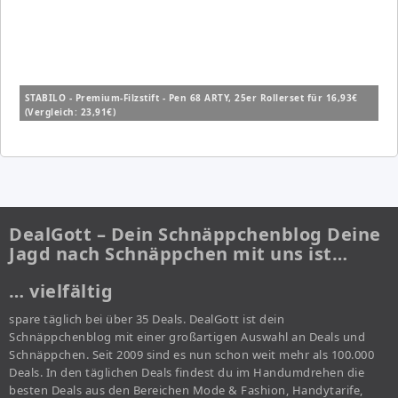
STABILO - Premium-Filzstift - Pen 68 ARTY, 25er Rollerset für 16,93€
(Vergleich: 23,91€)
DealGott – Dein Schnäppchenblog Deine
Jagd nach Schnäppchen mit uns ist…
… vielfältig
spare täglich bei über 35 Deals. DealGott ist dein
Schnäppchenblog mit einer großartigen Auswahl an Deals und
Schnäppchen. Seit 2009 sind es nun schon weit mehr als 100.000
Deals. In den täglichen Deals findest du im Handumdrehen die
besten Deals aus den Bereichen Mode & Fashion, Handytarife,