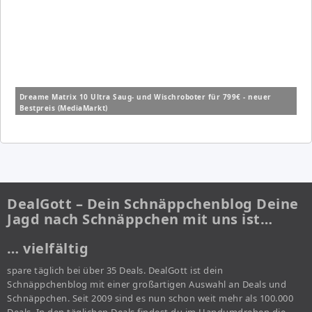
Dreame Matrix 10 Ultra Saug- und Wischroboter für 799€ - neuer
Bestpreis (MediaMarkt)
DealGott – Dein Schnäppchenblog Deine
Jagd nach Schnäppchen mit uns ist…
… vielfältig
spare täglich bei über 35 Deals. DealGott ist dein
Schnäppchenblog mit einer großartigen Auswahl an Deals und
Schnäppchen. Seit 2009 sind es nun schon weit mehr als 100.000