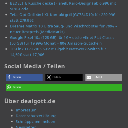
BEDELITE Kuscheldecke (Flanell, Karo-Design) ab 6,99€ mit
50%-Code
Tefal OptiGrill 4in1 XL Kontaktgrill (GC784D10) für 239,99€
statt 279,99€
Dreame Matrix 10 Ultra Saug- und Wischroboter für 799€ –
neuer Bestpreis (MediaMarkt)
Google Pixel 10a (128 GB) für 1€ + otelo Allnet Flat Classic
(50 GB) für 19,99€/Monat + 80€ Amazon-Gutschein
TP-Link TL-SG105 5-Port Gigabit Netzwerk-Switch für
14,69€ statt 17,90€
Social Media / Teilen
teilen
teilen
E-Mail
teilen
Über dealgott.de
Impressum
Datenschutzerklärung
Schnäppchen melden
Newsletter