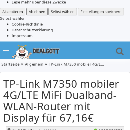
Lese mehr über diese Zwecke
Akzeptieren
Ablehnen
Selbst wählen
Einstellungen speichern
Selbst wählen
Cookie-Richtlinie
Datenschutzerklärung
Impressum
Startseite
Allgemein
TP-Link M7350 mobiler 4G/LTE MiFi Dualband-WLAN-Router mit Display für 67,16€
TP-Link M7350 mobiler
4G/LTE MiFi Dualband-
WLAN-Router mit
Display für 67,16€
28. März 2017
| Anzeige
4 Kommentare