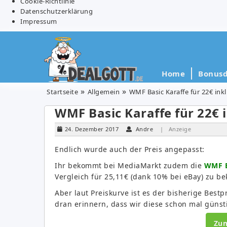
Cookie-Richtlinie
Datenschutzerklärung
Impressum
Home
Bonusd
Startseite
Allgemein
WMF Basic Karaffe für 22€ ink
WMF Basic Karaffe für 22€ 
24. Dezember 2017
Andre
| Anzeige
Endlich wurde auch der Preis angepasst:
Ihr bekommt bei MediaMarkt zudem die
WMF B
Vergleich für 25,11€ (dank 10% bei eBay) zu 
Aber laut Preiskurve ist es der bisherige Best
dran erinnern, dass wir diese schon mal günst
Zu