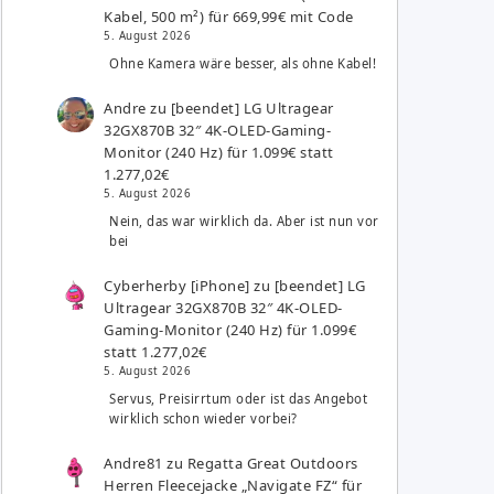
Kabel, 500 m²) für 669,99€ mit Code
5. August 2026
Ohne Kamera wäre besser, als ohne Kabel!
Andre
zu
[beendet] LG Ultragear
32GX870B 32″ 4K-OLED-Gaming-
Monitor (240 Hz) für 1.099€ statt
1.277,02€
5. August 2026
Nein, das war wirklich da. Aber ist nun vor
bei
Cyberherby [iPhone]
zu
[beendet] LG
Ultragear 32GX870B 32″ 4K-OLED-
Gaming-Monitor (240 Hz) für 1.099€
statt 1.277,02€
5. August 2026
Servus, Preisirrtum oder ist das Angebot
wirklich schon wieder vorbei?
Andre81
zu
Regatta Great Outdoors
Herren Fleecejacke „Navigate FZ“ für