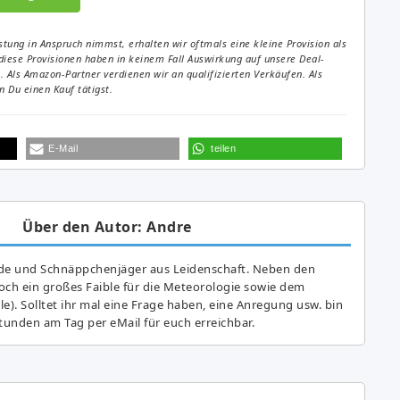
tung in Anspruch nimmst, erhalten wir oftmals eine kleine Provision als
diese Provisionen haben in keinem Fall Auswirkung auf unsere Deal-
Als Amazon-Partner verdienen wir an qualifizierten Verkäufen. Als
 Du einen Kauf tätigst.
E-Mail
teilen
Über den Autor: Andre
de und Schnäppchenjäger aus Leidenschaft. Neben den
ch ein großes Fai­ble für die Meteorologie sowie dem
e). Solltet ihr mal eine Frage haben, eine Anregung usw. bin
tunden am Tag per eMail für euch erreichbar.