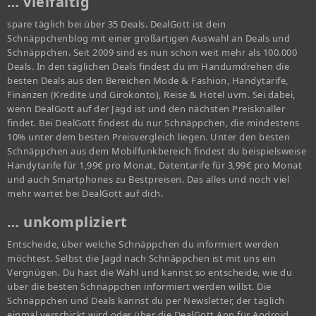
… vielfältig
spare täglich bei über 35 Deals. DealGott ist dein
Schnäppchenblog mit einer großartigen Auswahl an Deals und
Schnäppchen. Seit 2009 sind es nun schon weit mehr als 100.000
Deals. In den täglichen Deals findest du im Handumdrehen die
besten Deals aus den Bereichen Mode & Fashion, Handytarife,
Finanzen (Kredite und Girokonto), Reise & Hotel uvm. Sei dabei,
wenn DealGott auf der Jagd ist und den nächsten Preisknaller
findet. Bei DealGott findest du nur Schnäppchen, die mindestens
10% unter dem besten Preisvergleich liegen. Unter den besten
Schnäppchen aus dem Mobilfunkbereich findest du beispielsweise
Handytarife für 1,99€ pro Monat, Datentarife für 3,99€ pro Monat
und auch Smartphones zu Bestpreisen. Das alles und noch viel
mehr wartet bei DealGott auf dich.
… unkompliziert
Entscheide, über welche Schnäppchen du informiert werden
möchtest. Selbst die Jagd nach Schnäppchen ist mit uns ein
Vergnügen. Du hast die Wahl und kannst so entscheide, wie du
über die besten Schnäppchen informiert werden willst. Die
Schnäppchen und Deals kannst du per Newsletter, der täglich
einmal verschickt wird oder über die DealGott App für Android