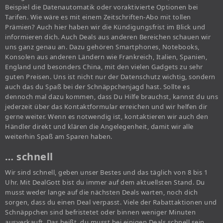
Beispiel die Datenautomatik oder voraktivierte Optionen bei
Tarifen. Wie wäre es mit einem Zeitschriften-Abo mit tollen
Prämien? Auch hier haben wir die Kündigungsfrist im Blick und
informieren dich. Auch Deals aus anderen Bereichen schauen wir
uns ganz genau an. Dazu gehören Smartphones, Notebooks,
Konsolen aus anderen Ländern wie Frankreich, Italien, Spanien,
England und besonders China, mit den vielen Gadgets zu sehr
guten Preisen. Uns ist nicht nur der Datenschutz wichtig, sondern
auch das du Spaß bei der Schnäppchenjagd hast. Sollte es
dennoch mal dazu kommen, dass Du Hilfe brauchst, kannst du uns
jederzeit über das Kontaktformular erreichen und wir helfen dir
gerne weiter. Wenn es notwendig ist, kontaktieren wir auch den
Händler direkt und klären die Angelegenheit, damit wir alle
weiterhin Spaß am Sparen haben.
… schnell
Wir sind schnell, geben unser Bestes und das täglich von 8 bis 1
Uhr. Mit DealGott bist du immer auf dem aktuellsten Stand. Du
musst weder lange auf die nächsten Deals warten, noch dich
sorgen, dass du einen Deal verpasst. Viele der Rabattaktionen und
Schnäppchen sind befristetet oder binnen weniger Minuten
ausverkauft. Das heißt, du musst bei einigen Deals schnell sein,