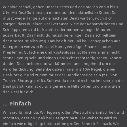
Wir sind schnell, geben unser Bestes und das täglich von 8 bis 1
Uhr. Mit DealGott bist du immer auf dem aktuellsten Stand. Du
musst weder lange auf die nächsten Deals warten, noch dich
sorgen, dass du einen Deal verpasst. Viele der Rabattaktionen und
Schnäppchen sind befristetet oder binnen weniger Minuten
ausverkauft. Das heißt, du musst bei einigen Deals schnell sein,
denn sonst ist alles weg. Das ist oft der Fall bei Schnäppchen aus
Kategorien wie zum Beispiel Handyverträge, Finanzen, oder
Preisfehler, Gutscheine und Kostenloses. Sollten wir einmal nicht
schnell genug sein und einen Deal nicht rechtzeitig sehen, kannst
du den Deal melden und wir kümmern uns umgehend um die
Veröffentlichung. Bedenke dabei immer die 10% Regel, die bei
DealGott gilt und zudem muss der Händler seriös sein (z.B. von
Trusted Shops geprüft). Solltest du dir mal nicht sicher sein, ob der
Deal gut ist, kannst du uns gerne um Hilfe bitten und wie prüfen
den Deal für dich.
… einfach
Wir sind für dich da. Wir legen großen Wert auf die Einfachheit und
möchten, dass du Spaß bei Dealgott hast. Die Webseite wird so
einfach wie möglich gehalten ohne großen Schnick Schnack. Wir