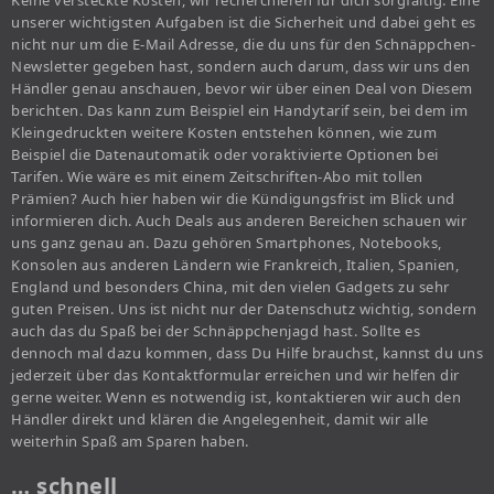
Keine versteckte Kosten, wir recherchieren für dich sorgfältig. Eine
unserer wichtigsten Aufgaben ist die Sicherheit und dabei geht es
nicht nur um die E-Mail Adresse, die du uns für den Schnäppchen-
Newsletter gegeben hast, sondern auch darum, dass wir uns den
Händler genau anschauen, bevor wir über einen Deal von Diesem
berichten. Das kann zum Beispiel ein Handytarif sein, bei dem im
Kleingedruckten weitere Kosten entstehen können, wie zum
Beispiel die Datenautomatik oder voraktivierte Optionen bei
Tarifen. Wie wäre es mit einem Zeitschriften-Abo mit tollen
Prämien? Auch hier haben wir die Kündigungsfrist im Blick und
informieren dich. Auch Deals aus anderen Bereichen schauen wir
uns ganz genau an. Dazu gehören Smartphones, Notebooks,
Konsolen aus anderen Ländern wie Frankreich, Italien, Spanien,
England und besonders China, mit den vielen Gadgets zu sehr
guten Preisen. Uns ist nicht nur der Datenschutz wichtig, sondern
auch das du Spaß bei der Schnäppchenjagd hast. Sollte es
dennoch mal dazu kommen, dass Du Hilfe brauchst, kannst du uns
jederzeit über das Kontaktformular erreichen und wir helfen dir
gerne weiter. Wenn es notwendig ist, kontaktieren wir auch den
Händler direkt und klären die Angelegenheit, damit wir alle
weiterhin Spaß am Sparen haben.
… schnell