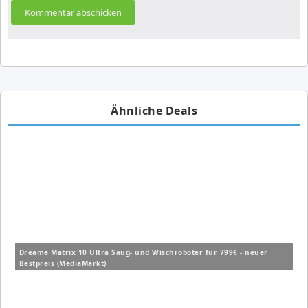
Ähnliche Deals
Dreame Matrix 10 Ultra Saug- und Wischroboter für 799€ - neuer
Bestpreis (MediaMarkt)