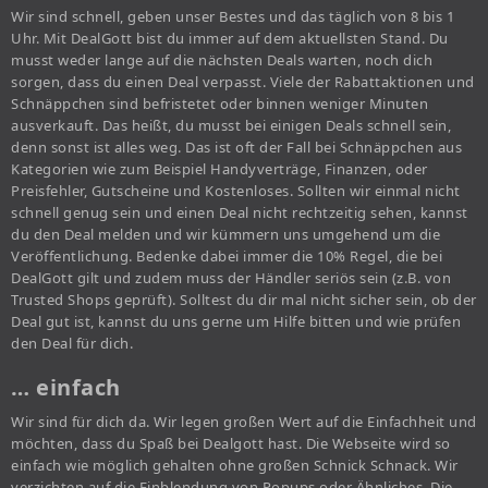
Wir sind schnell, geben unser Bestes und das täglich von 8 bis 1
Uhr. Mit DealGott bist du immer auf dem aktuellsten Stand. Du
musst weder lange auf die nächsten Deals warten, noch dich
sorgen, dass du einen Deal verpasst. Viele der Rabattaktionen und
Schnäppchen sind befristetet oder binnen weniger Minuten
ausverkauft. Das heißt, du musst bei einigen Deals schnell sein,
denn sonst ist alles weg. Das ist oft der Fall bei Schnäppchen aus
Kategorien wie zum Beispiel Handyverträge, Finanzen, oder
Preisfehler, Gutscheine und Kostenloses. Sollten wir einmal nicht
schnell genug sein und einen Deal nicht rechtzeitig sehen, kannst
du den Deal melden und wir kümmern uns umgehend um die
Veröffentlichung. Bedenke dabei immer die 10% Regel, die bei
DealGott gilt und zudem muss der Händler seriös sein (z.B. von
Trusted Shops geprüft). Solltest du dir mal nicht sicher sein, ob der
Deal gut ist, kannst du uns gerne um Hilfe bitten und wie prüfen
den Deal für dich.
… einfach
Wir sind für dich da. Wir legen großen Wert auf die Einfachheit und
möchten, dass du Spaß bei Dealgott hast. Die Webseite wird so
einfach wie möglich gehalten ohne großen Schnick Schnack. Wir
verzichten auf die Einblendung von Popups oder Ähnliches. Die