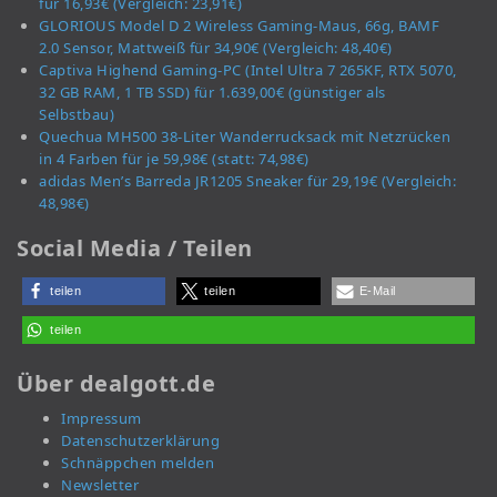
für 16,93€ (Vergleich: 23,91€)
GLORIOUS Model D 2 Wireless Gaming-Maus, 66g, BAMF
2.0 Sensor, Mattweiß für 34,90€ (Vergleich: 48,40€)
Captiva Highend Gaming-PC (Intel Ultra 7 265KF, RTX 5070,
32 GB RAM, 1 TB SSD) für 1.639,00€ (günstiger als
Selbstbau)
Quechua MH500 38-Liter Wanderrucksack mit Netzrücken
in 4 Farben für je 59,98€ (statt: 74,98€)
adidas Men’s Barreda JR1205 Sneaker für 29,19€ (Vergleich:
48,98€)
Social Media / Teilen
teilen
teilen
E-Mail
teilen
Über dealgott.de
Impressum
Datenschutzerklärung
Schnäppchen melden
Newsletter