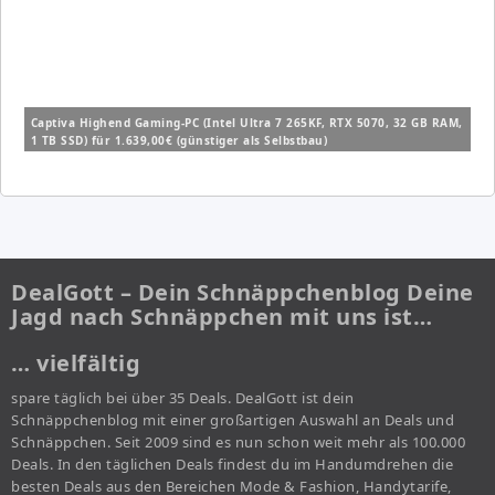
Captiva Highend Gaming-PC (Intel Ultra 7 265KF, RTX 5070, 32 GB RAM,
1 TB SSD) für 1.639,00€ (günstiger als Selbstbau)
DealGott – Dein Schnäppchenblog Deine
Jagd nach Schnäppchen mit uns ist…
… vielfältig
spare täglich bei über 35 Deals. DealGott ist dein
Schnäppchenblog mit einer großartigen Auswahl an Deals und
Schnäppchen. Seit 2009 sind es nun schon weit mehr als 100.000
Deals. In den täglichen Deals findest du im Handumdrehen die
besten Deals aus den Bereichen Mode & Fashion, Handytarife,