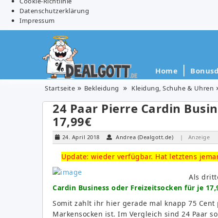
Cookie-Richtlinie
Datenschutzerklärung
Impressum
Home
Bonusd
Startseite
Bekleidung
Kleidung, Schuhe & Uhren
24 Paar Pierre Cardin Busin
17,99€
24. April 2018
Andrea (Dealgott.de)
| Anzeige
Update: wieder verfügbar. Hat letztens jem
Als dri
Cardin Business oder Freizeitsocken für je 17
Somit zahlt ihr hier gerade mal knapp 75 Cent p
Markensocken ist. Im Vergleich sind 24 Paar so