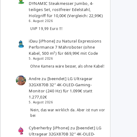
DYNAMIC Steakmesser Jumbo, 4-
teiliges Set, rostfreier Edelstahl,
Holzgriff für 10,00€ (Vergleich: 22,99€)
6. August 2026
UVP 19,99 Euro !!!
iDau [iPhone]
zu
Natural Expressions
Performance 7 Mähroboter (ohne
Kabel, 500 m²) für 669,99€ mit Code
5. August 2026
Ohne Kamera wäre besser, als ohne Kabel!
Andre
zu
[beendet] LG Ultragear
32GX870B 32″ 4K-OLED-Gaming-
Monitor (240 Hz) für 1.099€ statt
1.277,02€
5. August 2026
Nein, das war wirklich da. Aber ist nun vor
bei
Cyberherby [iPhone]
zu
[beendet] LG
Ultragear 32GX870B 32″ 4K-OLED-