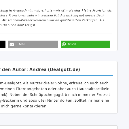
tung in Anspruch nimmst, erhalten wir oftmals eine kleine Provision als
diese Provisionen haben in keinem Fall Auswirkung auf unsere Deal-
Als Amazon-Partner verdienen wir an qualifizierten Verkäufen. Als
 Du einen Kauf tätigst.
E-Mail
teilen
 den Autor: Andrea (Dealgott.de)
am-Dealgott. Als Mutter dreier Söhne, erfreue ich euch auch
gemeinen Elternangeboten oder aber auch Haushaltsartikeln
hnik). Neben der Schnäppchenjagd, bin ich in meiner Freizeit
y-Bäckerin und absoluter Nintendo Fan. Solltet ihr mal eine
 mich gerne kontaktieren.