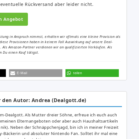
 eventuelle Rückversand aber leider nicht.
m Angebot
tung in Anspruch nimmst, erhalten wir oftmals eine kleine Provision als
diese Provisionen haben in keinem Fall Auswirkung auf unsere Deal-
Als Amazon-Partner verdienen wir an qualifizierten Verkäufen. Als
 Du einen Kauf tätigst.
E-Mail
teilen
 den Autor: Andrea (Dealgott.de)
am-Dealgott. Als Mutter dreier Söhne, erfreue ich euch auch
gemeinen Elternangeboten oder aber auch Haushaltsartikeln
hnik). Neben der Schnäppchenjagd, bin ich in meiner Freizeit
y-Bäckerin und absoluter Nintendo Fan. Solltet ihr mal eine