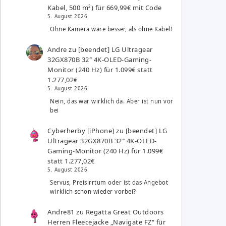
Kabel, 500 m²) für 669,99€ mit Code
5. August 2026
Ohne Kamera wäre besser, als ohne Kabel!
Andre
zu
[beendet] LG Ultragear
32GX870B 32″ 4K-OLED-Gaming-
Monitor (240 Hz) für 1.099€ statt
1.277,02€
5. August 2026
Nein, das war wirklich da. Aber ist nun vor
bei
Cyberherby [iPhone]
zu
[beendet] LG
Ultragear 32GX870B 32″ 4K-OLED-
Gaming-Monitor (240 Hz) für 1.099€
statt 1.277,02€
5. August 2026
Servus, Preisirrtum oder ist das Angebot
wirklich schon wieder vorbei?
Andre81
zu
Regatta Great Outdoors
Herren Fleecejacke „Navigate FZ“ für