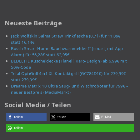
Neueste Beiträge
Jack Wolfskin Saima Straw Trinkflasche (0,7 l) für 11,09€
statt 16,14€
Bosch Smart Home Rauchwarnmelder II (smart, mit App-
Alarm) für 56,28€ statt 62,95€
BEDELITE Kuscheldecke (Flanell, Karo-Design) ab 6,99€ mit
50%-Code
Tefal OptiGrill 4in1 XL Kontaktgrill (GC784D10) für 239,99€
statt 279,99€
Dreame Matrix 10 Ultra Saug- und Wischroboter für 799€ –
neuer Bestpreis (MediaMarkt)
Social Media / Teilen
teilen
teilen
E-Mail
teilen