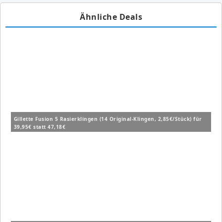
Ähnliche Deals
Gillette Fusion 5 Rasierklingen (14 Original-Klingen, 2,85€/Stück) für
39,95€ statt 47,18€