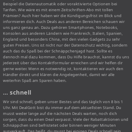
Beispiel die Datenautomatik oder voraktivierte Optionen bei
Tarifen. Wie wäre es mit einem Zeitschriften-Abo mit tollen
Prämien? Auch hier haben wir die Kündigungsfrist im Blick und
informieren dich. Auch Deals aus anderen Bereichen schauen wir
uns ganz genau an. Dazu gehören Smartphones, Notebooks,
Konsolen aus anderen Ländern wie Frankreich, Italien, Spanien,
England und besonders China, mit den vielen Gadgets zu sehr
guten Preisen. Uns ist nicht nur der Datenschutz wichtig, sondern
auch das du Spaß bei der Schnäppchenjagd hast. Sollte es
dennoch mal dazu kommen, dass Du Hilfe brauchst, kannst du uns
jederzeit über das Kontaktformular erreichen und wir helfen dir
gerne weiter. Wenn es notwendig ist, kontaktieren wir auch den
Händler direkt und klären die Angelegenheit, damit wir alle
weiterhin Spaß am Sparen haben.
… schnell
Wir sind schnell, geben unser Bestes und das täglich von 8 bis 1
Uhr. Mit DealGott bist du immer auf dem aktuellsten Stand. Du
musst weder lange auf die nächsten Deals warten, noch dich
sorgen, dass du einen Deal verpasst. Viele der Rabattaktionen und
Schnäppchen sind befristetet oder binnen weniger Minuten
ausverkauft. Das heißt, du musst bei einigen Deals schnell sein,