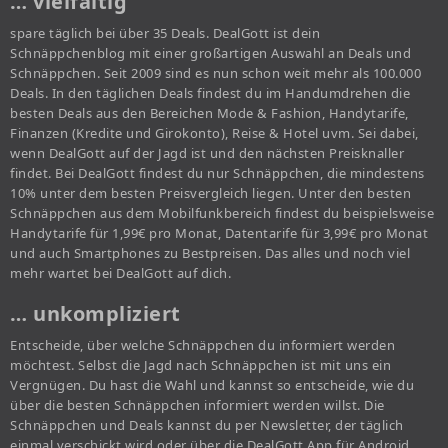
… vielfältig
spare täglich bei über 35 Deals. DealGott ist dein
Schnäppchenblog mit einer großartigen Auswahl an Deals und
Schnäppchen. Seit 2009 sind es nun schon weit mehr als 100.000
Deals. In den täglichen Deals findest du im Handumdrehen die
besten Deals aus den Bereichen Mode & Fashion, Handytarife,
Finanzen (Kredite und Girokonto), Reise & Hotel uvm. Sei dabei,
wenn DealGott auf der Jagd ist und den nächsten Preisknaller
findet. Bei DealGott findest du nur Schnäppchen, die mindestens
10% unter dem besten Preisvergleich liegen. Unter den besten
Schnäppchen aus dem Mobilfunkbereich findest du beispielsweise
Handytarife für 1,99€ pro Monat, Datentarife für 3,99€ pro Monat
und auch Smartphones zu Bestpreisen. Das alles und noch viel
mehr wartet bei DealGott auf dich.
… unkompliziert
Entscheide, über welche Schnäppchen du informiert werden
möchtest. Selbst die Jagd nach Schnäppchen ist mit uns ein
Vergnügen. Du hast die Wahl und kannst so entscheide, wie du
über die besten Schnäppchen informiert werden willst. Die
Schnäppchen und Deals kannst du per Newsletter, der täglich
einmal verschickt wird oder über die DealGott App für Android