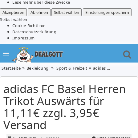
Lese mehr über diese Zwecke
Akzeptieren
Ablehnen
Selbst wählen
Einstellungen speichern
Selbst wählen
Cookie-Richtlinie
Datenschutzerklärung
Impressum
Startseite
Bekleidung
Sport & Freizeit
adidas FC Basel Herren Trikot Auswärts für 11,11€ zzgl. 3,95€ Versand
adidas FC Basel Herren
Trikot Auswärts für
11,11€ zzgl. 3,95€
Versand
16. April 2018
| Anzeige
Keine Kommentare