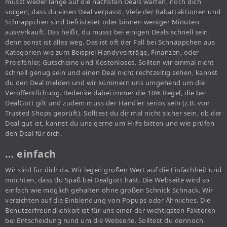
musst weder lange auf die nächsten Deals warten, noch dich
sorgen, dass du einen Deal verpasst. Viele der Rabattaktionen und
Schnäppchen sind befristetet oder binnen weniger Minuten
ausverkauft. Das heißt, du musst bei einigen Deals schnell sein,
denn sonst ist alles weg. Das ist oft der Fall bei Schnäppchen aus
Kategorien wie zum Beispiel Handyverträge, Finanzen, oder
Preisfehler, Gutscheine und Kostenloses. Sollten wir einmal nicht
schnell genug sein und einen Deal nicht rechtzeitig sehen, kannst
du den Deal melden und wir kümmern uns umgehend um die
Veröffentlichung. Bedenke dabei immer die 10% Regel, die bei
DealGott gilt und zudem muss der Händler seriös sein (z.B. von
Trusted Shops geprüft). Solltest du dir mal nicht sicher sein, ob der
Deal gut ist, kannst du uns gerne um Hilfe bitten und wie prüfen
den Deal für dich.
… einfach
Wir sind für dich da. Wir legen großen Wert auf die Einfachheit und
möchten, dass du Spaß bei Dealgott hast. Die Webseite wird so
einfach wie möglich gehalten ohne großen Schnick Schnack. Wir
verzichten auf die Einblendung von Popups oder Ähnliches. Die
Benutzerfreundlichkeit ist für uns einer der wichtigsten Faktoren
bei Entscheidung rund um die Webseite. Solltest du dennoch