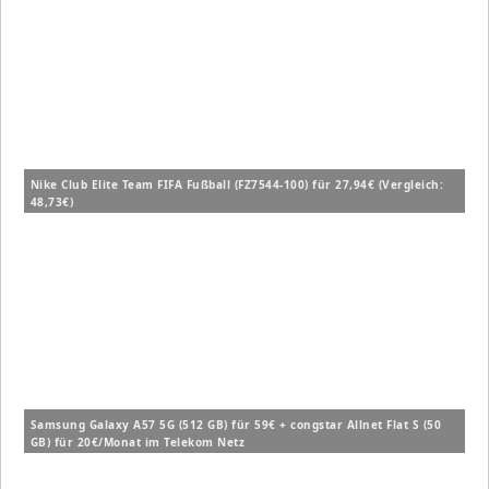
Nike Club Elite Team FIFA Fußball (FZ7544-100) für 27,94€ (Vergleich:
48,73€)
Samsung Galaxy A57 5G (512 GB) für 59€ + congstar Allnet Flat S (50
GB) für 20€/Monat im Telekom Netz