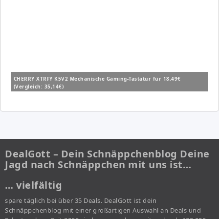
CHERRY XTRFY K5V2 Mechanische Gaming-Tastatur für 18,49€
(Vergleich: 35,14€)
DealGott – Dein Schnäppchenblog Deine
Jagd nach Schnäppchen mit uns ist…
… vielfältig
spare täglich bei über 35 Deals. DealGott ist dein
Schnäppchenblog mit einer großartigen Auswahl an Deals und