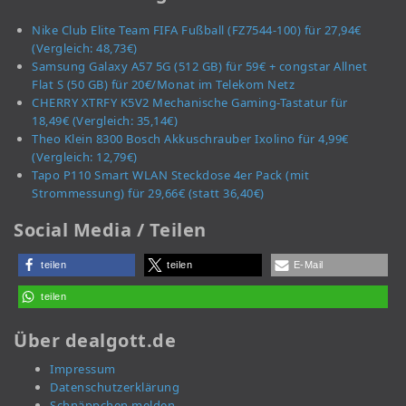
Nike Club Elite Team FIFA Fußball (FZ7544-100) für 27,94€
(Vergleich: 48,73€)
Samsung Galaxy A57 5G (512 GB) für 59€ + congstar Allnet
Flat S (50 GB) für 20€/Monat im Telekom Netz
CHERRY XTRFY K5V2 Mechanische Gaming-Tastatur für
18,49€ (Vergleich: 35,14€)
Theo Klein 8300 Bosch Akkuschrauber Ixolino für 4,99€
(Vergleich: 12,79€)
Tapo P110 Smart WLAN Steckdose 4er Pack (mit
Strommessung) für 29,66€ (statt 36,40€)
Social Media / Teilen
teilen
teilen
E-Mail
teilen
Über dealgott.de
Impressum
Datenschutzerklärung
Schnäppchen melden