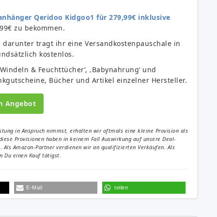
anhänger Qeridoo Kidgoo1 für 279,99€ inklusive
9,99€ zu bekommen.
, darunter tragt ihr eine Versandkostenpauschale in
undsätzlich kostenlos.
‚Windeln & Feuchttücher‘, ‚Babynahrung‘ und
gutscheine, Bücher und Artikel einzelner Hersteller.
m Angebot
tung in Anspruch nimmst, erhalten wir oftmals eine kleine Provision als
diese Provisionen haben in keinem Fall Auswirkung auf unsere Deal-
Als Amazon-Partner verdienen wir an qualifizierten Verkäufen. Als
 Du einen Kauf tätigst.
E-Mail
teilen