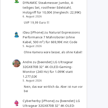
DYNAMIC Steakmesser Jumbo, 4-
teiliges Set, rostfreier Edelstahl,
Holzgriff für 10,00€ (Vergleich: 22,99€)
6. August 2026
UVP 19,99 Euro !!!
iDau [iPhone]
zu
Natural Expressions
Performance 7 Mähroboter (ohne
Kabel, 500 m²) für 669,99€ mit Code
5. August 2026
Ohne Kamera wäre besser, als ohne Kabel!
Andre
zu
[beendet] LG Ultragear
32GX870B 32″ 4K-OLED-Gaming-
Monitor (240 Hz) für 1.099€ statt
1.277,02€
5. August 2026
Nein, das war wirklich da. Aber ist nun vor
bei
Cyberherby [iPhone]
zu
[beendet] LG
Ultragear 32GX870B 32″ 4K-OLED-