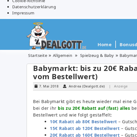
Cookie-Richtlinie
Datenschutzerklärung
Impressum
Home
Bonusd
Startseite
Allgemein
Spielzeug & Baby
Babymark
Babymarkt: bis zu 20€ Rabat
vom Bestellwert)
7. Mai 2018
Andrea (Dealgott.de)
| Anzeige
Bei Babymarkt gibt es heute wieder mal eine G
bei der ihr
bis zu 20€ Rabatt auf (fast) alles
be
Bestellwert und wie folgt gestaffelt:
10€ Rabatt ab 80€ Bestellwert
– Gutsc
15€ Rabatt ab 120€ Bestellwert
– Guts
20€ Rabatt ab 160€ Bestellwert
– Guts