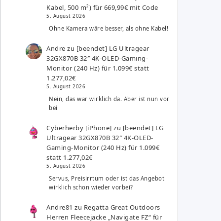
Kabel, 500 m²) für 669,99€ mit Code
5. August 2026
Ohne Kamera wäre besser, als ohne Kabel!
Andre
zu
[beendet] LG Ultragear
32GX870B 32″ 4K-OLED-Gaming-
Monitor (240 Hz) für 1.099€ statt
1.277,02€
5. August 2026
Nein, das war wirklich da. Aber ist nun vor
bei
Cyberherby [iPhone]
zu
[beendet] LG
Ultragear 32GX870B 32″ 4K-OLED-
Gaming-Monitor (240 Hz) für 1.099€
statt 1.277,02€
5. August 2026
Servus, Preisirrtum oder ist das Angebot
wirklich schon wieder vorbei?
Andre81
zu
Regatta Great Outdoors
Herren Fleecejacke „Navigate FZ“ für