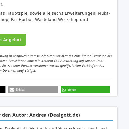
t.
 das Hauptspiel sowie alle sechs Erweiterungen: Nuka-
shop, Far Harbor, Wasteland Workshop und
m Angebot
tung in Anspruch nimmst, erhalten wir oftmals eine kleine Provision als
diese Provisionen haben in keinem Fall Auswirkung auf unsere Deal-
Als Amazon-Partner verdienen wir an qualifizierten Verkäufen. Als
 Du einen Kauf tätigst.
E-Mail
teilen
 den Autor: Andrea (Dealgott.de)
am-Dealgott. Als Mutter dreier Söhne, erfreue ich euch auch