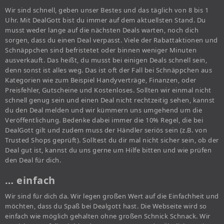
Wir sind schnell, geben unser Bestes und das täglich von 8 bis 1
Uhr. Mit DealGott bist du immer auf dem aktuellsten Stand. Du
musst weder lange auf die nächsten Deals warten, noch dich
sorgen, dass du einen Deal verpasst. Viele der Rabattaktionen und
Schnäppchen sind befristetet oder binnen weniger Minuten
ausverkauft. Das heißt, du musst bei einigen Deals schnell sein,
denn sonst ist alles weg. Das ist oft der Fall bei Schnäppchen aus
Kategorien wie zum Beispiel Handyverträge, Finanzen, oder
Preisfehler, Gutscheine und Kostenloses. Sollten wir einmal nicht
schnell genug sein und einen Deal nicht rechtzeitig sehen, kannst
du den Deal melden und wir kümmern uns umgehend um die
Veröffentlichung. Bedenke dabei immer die 10% Regel, die bei
DealGott gilt und zudem muss der Händler seriös sein (z.B. von
Trusted Shops geprüft). Solltest du dir mal nicht sicher sein, ob der
Deal gut ist, kannst du uns gerne um Hilfe bitten und wie prüfen
den Deal für dich.
… einfach
Wir sind für dich da. Wir legen großen Wert auf die Einfachheit und
möchten, dass du Spaß bei Dealgott hast. Die Webseite wird so
einfach wie möglich gehalten ohne großen Schnick Schnack. Wir