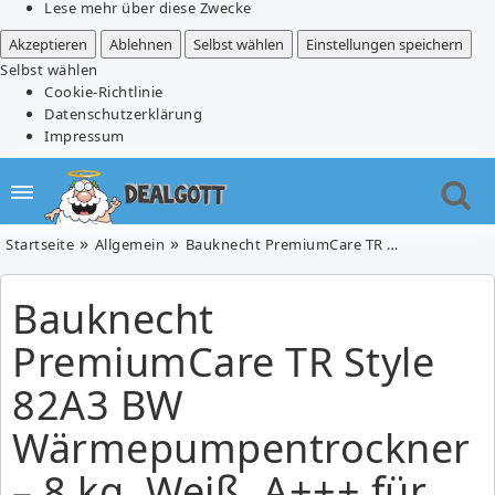
Lese mehr über diese Zwecke
Akzeptieren
Ablehnen
Selbst wählen
Einstellungen speichern
Selbst wählen
Cookie-Richtlinie
Datenschutzerklärung
Impressum
Startseite
Allgemein
Bauknecht PremiumCare TR Style 82A3 BW Wärmepumpentrockner – 8 kg, Weiß, A+++ für 519€
Bauknecht
PremiumCare TR Style
82A3 BW
Wärmepumpentrockner
– 8 kg, Weiß, A+++ für