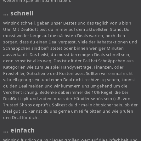
weiterhin Spaß am Sparen haben.
… schnell
Wir sind schnell, geben unser Bestes und das täglich von 8 bis 1
Uhr. Mit DealGott bist du immer auf dem aktuellsten Stand. Du
musst weder lange auf die nächsten Deals warten, noch dich
sorgen, dass du einen Deal verpasst. Viele der Rabattaktionen und
Schnäppchen sind befristetet oder binnen weniger Minuten
ausverkauft. Das heißt, du musst bei einigen Deals schnell sein,
denn sonst ist alles weg. Das ist oft der Fall bei Schnäppchen aus
Kategorien wie zum Beispiel Handyverträge, Finanzen, oder
Preisfehler, Gutscheine und Kostenloses. Sollten wir einmal nicht
schnell genug sein und einen Deal nicht rechtzeitig sehen, kannst
du den Deal melden und wir kümmern uns umgehend um die
Veröffentlichung. Bedenke dabei immer die 10% Regel, die bei
DealGott gilt und zudem muss der Händler seriös sein (z.B. von
Trusted Shops geprüft). Solltest du dir mal nicht sicher sein, ob der
Deal gut ist, kannst du uns gerne um Hilfe bitten und wie prüfen
den Deal für dich.
… einfach
Wir sind für dich da. Wir legen großen Wert auf die Einfachheit und