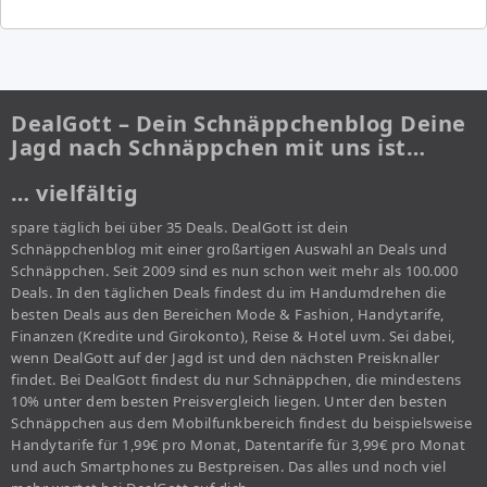
DealGott – Dein Schnäppchenblog Deine
Jagd nach Schnäppchen mit uns ist…
… vielfältig
spare täglich bei über 35 Deals. DealGott ist dein
Schnäppchenblog mit einer großartigen Auswahl an Deals und
Schnäppchen. Seit 2009 sind es nun schon weit mehr als 100.000
Deals. In den täglichen Deals findest du im Handumdrehen die
besten Deals aus den Bereichen Mode & Fashion, Handytarife,
Finanzen (Kredite und Girokonto), Reise & Hotel uvm. Sei dabei,
wenn DealGott auf der Jagd ist und den nächsten Preisknaller
findet. Bei DealGott findest du nur Schnäppchen, die mindestens
10% unter dem besten Preisvergleich liegen. Unter den besten
Schnäppchen aus dem Mobilfunkbereich findest du beispielsweise
Handytarife für 1,99€ pro Monat, Datentarife für 3,99€ pro Monat
und auch Smartphones zu Bestpreisen. Das alles und noch viel